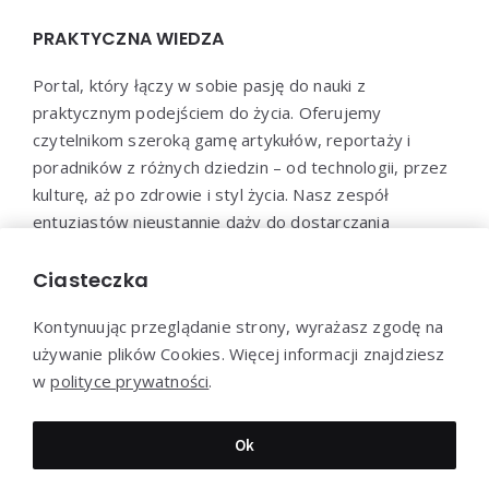
PRAKTYCZNA WIEDZA
Portal, który łączy w sobie pasję do nauki z
praktycznym podejściem do życia. Oferujemy
czytelnikom szeroką gamę artykułów, reportaży i
poradników z różnych dziedzin – od technologii, przez
kulturę, aż po zdrowie i styl życia. Nasz zespół
entuzjastów nieustannie dąży do dostarczania
aktualnych i wartościowych treści, które pomogą Ci
poszerzyć horyzonty i efektywnie wykorzystać
Ciasteczka
zdobytą wiedzę w praktyce.
Kontynuując przeglądanie strony, wyrażasz zgodę na
używanie plików Cookies. Więcej informacji znajdziesz
w
polityce prywatności
.
Dziękujemy za wizytę - Praktyczna-wiedza.pl © 2022
Ok