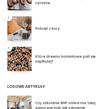
cytatów
3
Pościel z kory
4
Które drewno kominkowe pali się
najdłużej?
LOSOWE ARTYKUŁY
Czy szkolenie BHP online ma taką
samą wartość jak szkolenie