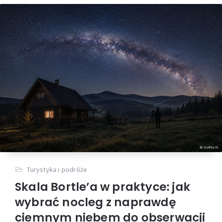
Zwiedzanie po zmroku podczas
fali upałów: jak zaplanować
noctourism bez ryzyka i
zamkniętych atrakcji?
Przeczytaj więcej
Czy 50 000 zł wystarczy, aby
Turystyka i podróże
zacząć inwestować w
Skala Bortle’a w praktyce: jak
nieruchomości? Mit wysokiego
wybrać nocleg z naprawdę
progu wejścia
ciemnym niebem do obserwacji