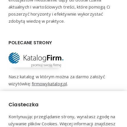
aktualnych i wartościowych treści, które pomogą Ci
poszerzyć horyzonty i efektywnie wykorzystać
zdobytą wiedzę w praktyce.
POLECANE STRONY
Nasz katalog w którym można za darmo założyć
wizytówkę:
firmowykatalog.pl
.
Portal w całości poświęcony Chorwacji z opisami
atrakcji, plaż, kulinarnych doznań, miast:
Ciasteczka
atrakcjechorwacji.pl
.
Kontynuując przeglądanie strony, wyrażasz zgodę na
używanie plików Cookies. Więcej informacji znajdziesz