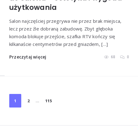
użytkowania
Salon najczęściej przegrywa nie przez brak miejsca,
lecz przez źle dobraną zabudowę. Zbyt głęboka
komoda blokuje przejście, szafka RTV kończy się
kilkanaście centymetrów przed gniazdem, […]
Przeczytaj więcej
68
0
Stronicowanie
1
2
…
115
wpisów
Widgets