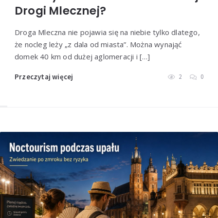
Przeczytaj więcej
Drogi Mlecznej?
Droga Mleczna nie pojawia się na niebie tylko dlatego,
że nocleg leży „z dala od miasta”. Można wynająć
domek 40 km od dużej aglomeracji i […]
Przeczytaj więcej
2
0
Co naprawdę oznacza
niepewność pomiaru i dlaczego
nie jest tym samym co błąd
urządzenia
Przeczytaj więcej