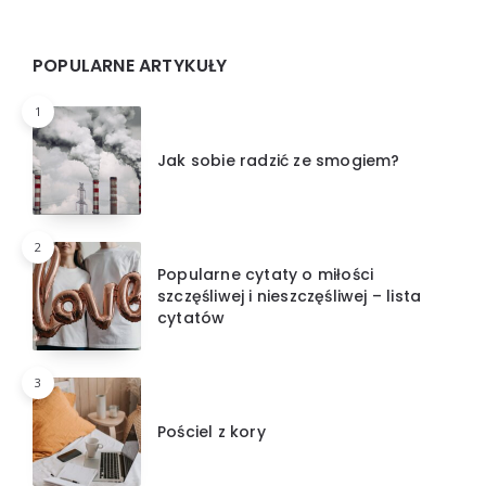
Widgets
POPULARNE ARTYKUŁY
1
Jak sobie radzić ze smogiem?
2
Popularne cytaty o miłości
szczęśliwej i nieszczęśliwej – lista
cytatów
3
Pościel z kory