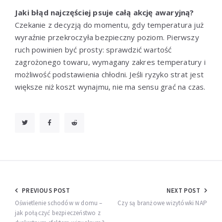
Jaki błąd najczęściej psuje całą akcję awaryjną?
Czekanie z decyzją do momentu, gdy temperatura już
wyraźnie przekroczyła bezpieczny poziom. Pierwszy
ruch powinien być prosty: sprawdzić wartość
zagrożonego towaru, wymagany zakres temperatury i
możliwość podstawienia chłodni. Jeśli ryzyko strat jest
większe niż koszt wynajmu, nie ma sensu grać na czas.
Nawigacja
PREVIOUS POST
NEXT POST
wpisu
Oświetlenie schodów w domu –
Czy są branżowe wizytówki NAP
jak połączyć bezpieczeństwo z