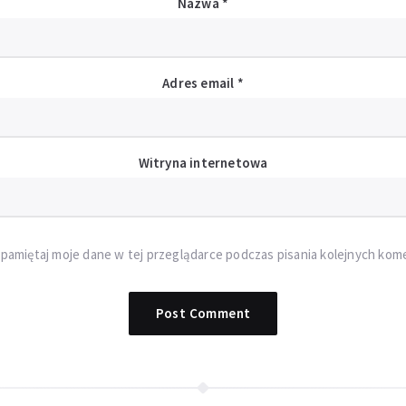
Nazwa
*
Adres email
*
Witryna internetowa
pamiętaj moje dane w tej przeglądarce podczas pisania kolejnych kom