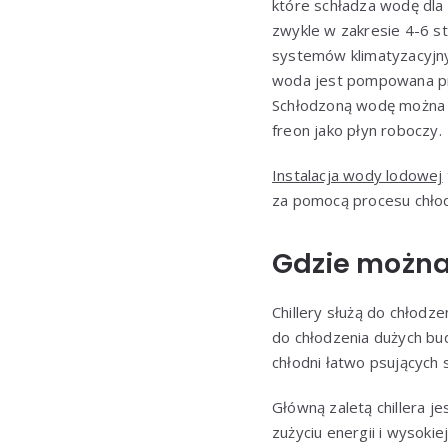
które schładza wodę dla
zwykle w zakresie 4-6 sto
systemów klimatyzacyjny
woda jest pompowana pr
Schłodzoną wodę można r
freon jako płyn roboczy.
Instalacja wody lodowej
za pomocą procesu chłod
Gdzie można
Chillery służą do chłod
do chłodzenia dużych bu
chłodni łatwo psujących 
Główną zaletą chillera 
zużyciu energii i wysoki