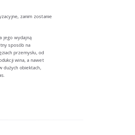
yzacyjne, zanim zostanie
a jego wydajną
etny sposób na
ęziach przemysłu, od
dukcji wina, a nawet
w dużych obiektach,
as.