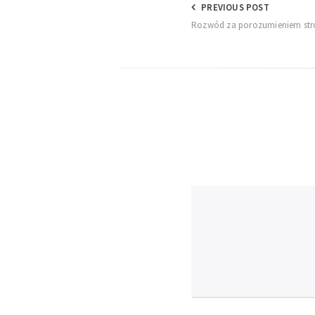
Nawigacja
PREVIOUS POST
Rozwód za porozumieniem stro
wpisu