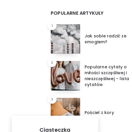
Widgets
POPULARNE ARTYKUŁY
1
Jak sobie radzić ze
smogiem?
2
Popularne cytaty o
miłości szczęśliwej i
nieszczęśliwej – lista
cytatów
3
Pościel z kory
Ciasteczka