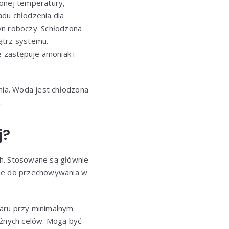
lonej temperatury,
adu chłodzenia dla
yn roboczy. Schłodzona
ątrz systemu.
 zastępuje amoniak i
nia. Woda jest chłodzona
.
j?
ch. Stosowane są głównie
ane do przechowywania w
zaru przy minimalnym
óżnych celów. Mogą być