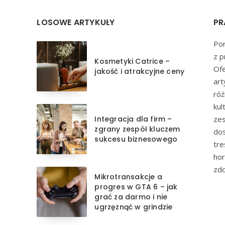
LOSOWE ARTYKUŁY
PR
Por
z p
Kosmetyki Catrice –
Of
jakość i atrakcyjne ceny
art
róż
kul
Integracja dla firm –
zes
zgrany zespół kluczem
dos
sukcesu biznesowego
tre
hor
zdo
Mikrotransakcje a
progres w GTA 6 – jak
grać za darmo i nie
ugrzęznąć w grindzie