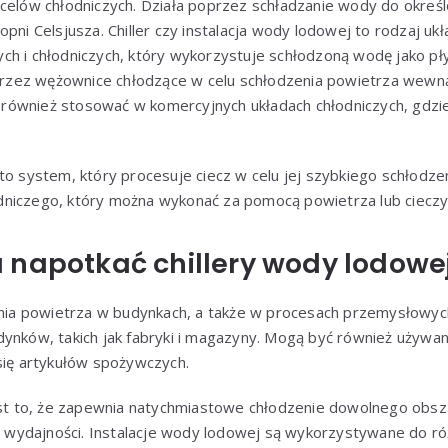
 celów chłodniczych. Działa poprzez schładzanie wody do okreś
pni Celsjusza. Chiller czy instalacja wody lodowej to rodzaj ukł
ch i chłodniczych, który wykorzystuje schłodzoną wodę jako pł
zez wężownice chłodzące w celu schłodzenia powietrza wewn
ównież stosować w komercyjnych układach chłodniczych, gdzie
to system, który procesuje ciecz w celu jej szybkiego schłodze
niczego, który można wykonać za pomocą powietrza lub cieczy
 napotkać chillery wody lodowe
zenia powietrza w budynkach, a także w procesach przemysłowy
dynków, takich jak fabryki i magazyny. Mogą być również używ
się artykułów spożywczych.
jest to, że zapewnia natychmiastowe chłodzenie dowolnego obs
ej wydajności. Instalacje wody lodowej są wykorzystywane do r