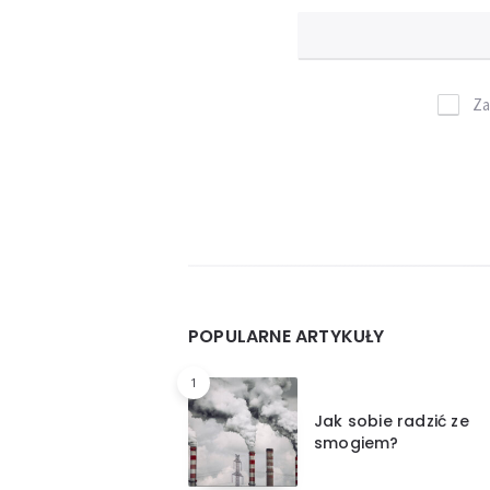
Za
Widgets
POPULARNE ARTYKUŁY
1
Jak sobie radzić ze
smogiem?