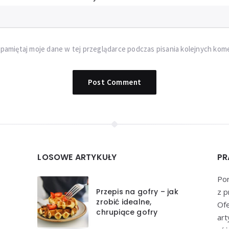
pamiętaj moje dane w tej przeglądarce podczas pisania kolejnych kom
LOSOWE ARTYKUŁY
PR
Por
Przepis na gofry – jak
z p
zrobić idealne,
Of
chrupiące gofry
art