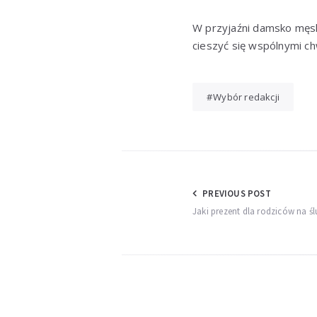
W przyjaźni damsko męsk
cieszyć się wspólnymi ch
Wybór redakcji
Nawigacja
PREVIOUS POST
Jaki prezent dla rodziców na ś
wpisu