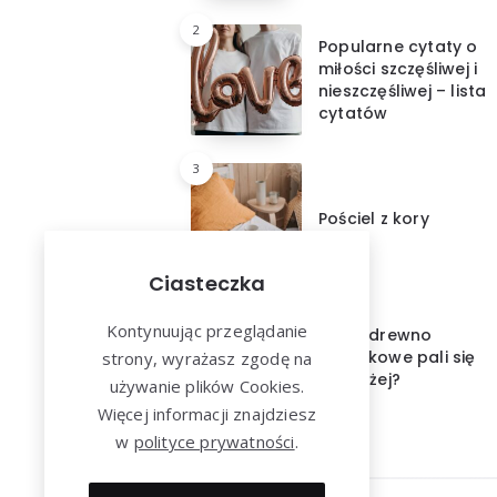
2
Popularne cytaty o
miłości szczęśliwej i
nieszczęśliwej – lista
cytatów
3
Pościel z kory
Ciasteczka
4
Kontynuując przeglądanie
Które drewno
kominkowe pali się
strony, wyrażasz zgodę na
najdłużej?
używanie plików Cookies.
Więcej informacji znajdziesz
w
polityce prywatności
.