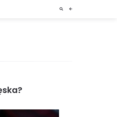
ęska?