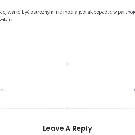
iej warto być ostrożnym, nie można jednak popadać w paranoję
wilami.
lub?
J
Leave A Reply