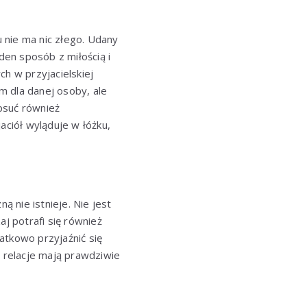
u nie ma nic złego. Udany
den sposób z miłością i
h w przyjacielskiej
em dla danej osoby, ale
psuć również
ciół wyląduje w łóżku,
 nie istnieje. Nie jest
j potrafi się również
tkowo przyjaźnić się
h relacje mają prawdziwie