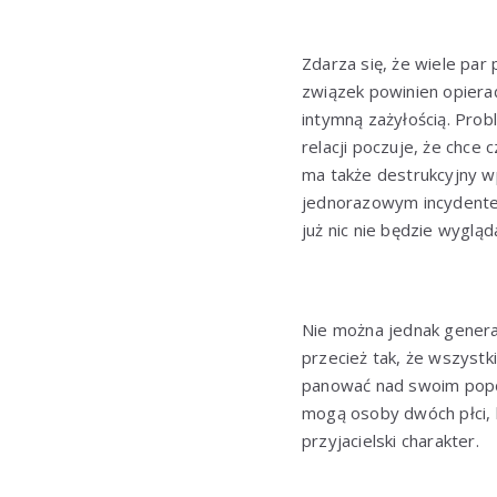
Zdarza się, że wiele par
związek powinien opierać
intymną zażyłością. Prob
relacji poczuje, że chce 
ma także destrukcyjny w
jednorazowym incydentem
już nic nie będzie wygląd
Nie można jednak general
przecież tak, że wszystk
panować nad swoim popę
mogą osoby dwóch płci, k
przyjacielski charakter.