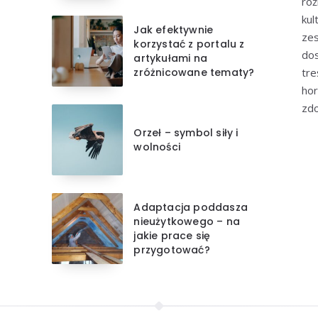
róż
kul
Jak efektywnie
zes
korzystać z portalu z
dos
artykułami na
zróżnicowane tematy?
tre
hor
zdo
Orzeł – symbol siły i
wolności
Adaptacja poddasza
nieużytkowego – na
jakie prace się
przygotować?