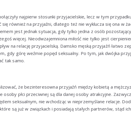
 połączyły najpierw stosunki przyjacielskie, lecz w tym przypadk
 się również na przyjaźni, dlatego też nie wyklucza się ona w ża
lemem jest jednak sytuacja, gdy tylko jedna z osób pozostającyc
czegoś więcej. Nieodwzajemniona miłość nie tylko jest cierpieni
pływ na relację przyjacielską. Damsko męską przyjaźń łatwo ze
, gdy górę weźmie popęd seksualny. Po tym, jak dwójka przyja
ać tak samo.
izować, że bezinteresowna przyjaźń między kobietą a mężczyzną
ie osoby płci przeciwnej są dla danej osoby atrakcyjne. Zazwycza
dem seksualnym, nie wchodząc w nieprzemyślane relacje. Doda
tóre są już w związkach i posiadają stałych partnerów, stąd ic