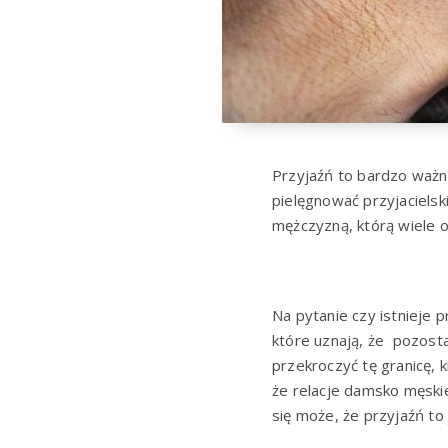
Przyjaźń to bardzo ważny
pielęgnować przyjacielsk
mężczyzną, którą wiele o
Na pytanie czy istnieje
które uznają, że pozosta
przekroczyć tę granicę, k
że relacje damsko męskie
się może, że przyjaźń to