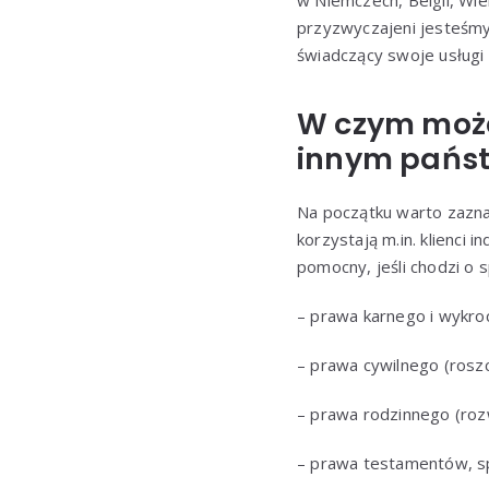
w Niemczech, Belgii, Wie
przyzwyczajeni jesteśmy 
świadczący swoje usługi 
W czym może
innym państ
Na początku warto zaznac
korzystają m.in. klienci
pomocny, jeśli chodzi o
– prawa karnego i wykro
– prawa cywilnego (rosz
– prawa rodzinnego (rozw
– prawa testamentów, s