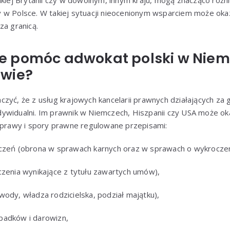
lkiej Brytanii czy w dowolnym, innym kraju, mogą znacząco różni
w Polsce. W takiej sytuacji nieocenionym wsparciem może okaza
za granicą.
 pomóc adwokat polski w Niem
wie?
zyć, że z usług krajowych kancelarii prawnych działających za g
 indywidualni. Im prawnik w Niemczech, Hiszpanii czy USA może o
 sprawy i spory prawne regulowane przepisami:
czeń (obrona w sprawach karnych oraz w sprawach o wykroczen
czenia wynikające z tytułu zawartych umów),
ody, władza rodzicielska, podział majątku),
padków i darowizn,