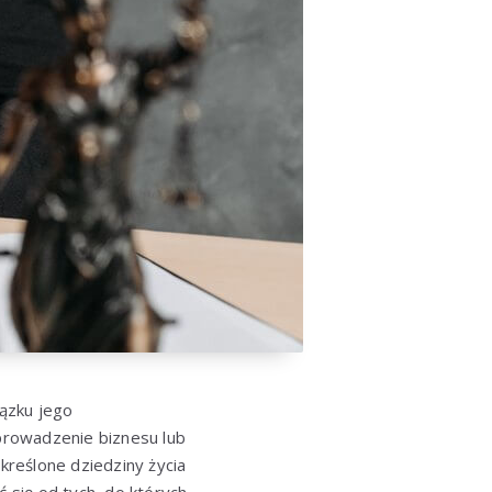
iązku jego
 prowadzenie biznesu lub
reślone dziedziny życia