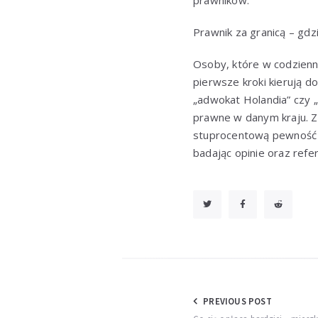
prawników.
Prawnik za granicą – gdz
Osoby, które w codzien
pierwsze kroki kierują d
„adwokat Holandia” czy „
prawne w danym kraju. Z
stuprocentową pewność c
badając opinie oraz refer
Nawigacja
PREVIOUS POST