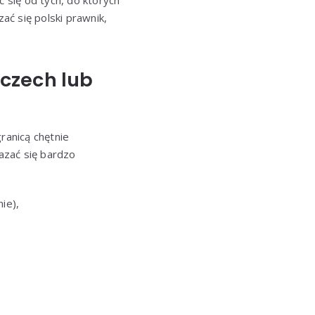
ć się od tych, do których
ć się polski prawnik,
czech lub
ranicą chętnie
kazać się bardzo
ie),