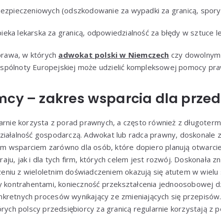
bezpieczeniowych (odszkodowanie za wypadki za granicą, spory
ka lekarska za granicą, odpowiedzialność za błędy w sztuce lek
 prawa, w których
adwokat polski w Niemczech
czy dowolnym 
spólnoty Europejskiej może udzielić kompleksowej pomocy pra
mcy – zakres wsparcia dla prze
arnie korzysta z porad prawnych, a często również z długoterm
ziałalność gospodarczą. Adwokat lub radca prawny, doskonale z
 wsparciem zarówno dla osób, które dopiero planują otwarcie 
ju, jak i dla tych firm, których celem jest rozwój. Doskonała 
niu z wieloletnim doświadczeniem okazują się atutem w wielu 
y kontrahentami, konieczność przekształcenia jednoosobowej dz
kretnych procesów wynikający ze zmieniających się przepisów.
órych polscy przedsiębiorcy za granicą regularnie korzystają 