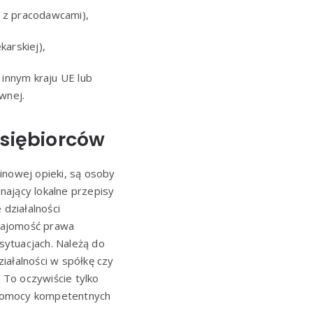
 z pracodawcami),
arskiej),
innym kraju UE lub
wnej.
dsiębiorców
inowej opieki, są osoby
nający lokalne przepisy
działalności
znajomość prawa
sytuacjach. Należą do
iałalności w spółkę czy
 To oczywiście tylko
z pomocy kompetentnych