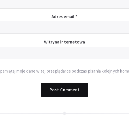
Adres email
*
Witryna internetowa
pamiętaj moje dane w tej przeglądarce podczas pisania kolejnych kom