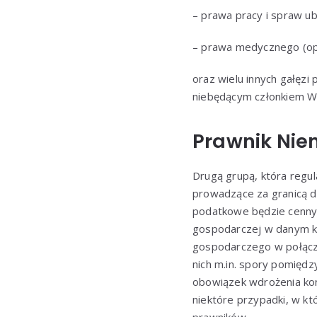
– prawa pracy i spraw u
– prawa medycznego (opie
oraz wielu innych gałęzi
niebędącym członkiem W
Prawnik Nie
Drugą grupą, która regul
prowadzące za granicą d
podatkowe będzie cennym
gospodarczej w danym kra
gospodarczego w połącze
nich m.in. spory pomiędz
obowiązek wdrożenia kon
niektóre przypadki, w kt