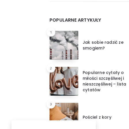
Widgets
POPULARNE ARTYKUŁY
1
Jak sobie radzić ze
smogiem?
2
Popularne cytaty o
miłości szczęśliwej i
nieszczęśliwej – lista
cytatów
3
Pościel z kory