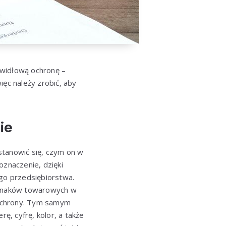
awidłową ochronę –
ięc należy zrobić, aby
ie
stanowić się, czym on w
znaczenie, dzięki
go przedsiębiorstwa.
e znaków towarowych w
 ochrony. Tym samym
, cyfrę, kolor, a także