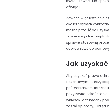
kształt towaru lub opak
dźwięku.
Zawsze więc ustalenie 
okolicznościach konkret
można przejść do uzyska
towarowych
– znajdują
sprawie stosowną proced
doprowadzić do odmowy 
Jak uzyskać
Aby uzyskać prawo ochr
Patentowym Rzeczypospol
pośrednictwem Internetu
pozytywne zakończenie c
wniosek jest badany pod
został opłacony, Urząd 