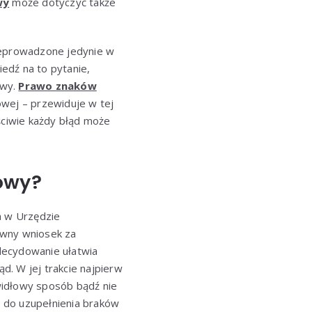
wy
może dotyczyć także
zeprowadzone jedynie w
edź na to pytanie,
owy.
Prawo znaków
wej – przewiduje w tej
ciwie każdy błąd może
owy?
a w Urzędzie
owny wniosek za
decydowanie ułatwia
. W jej trakcie najpierw
widłowy sposób bądź nie
 do uzupełnienia braków