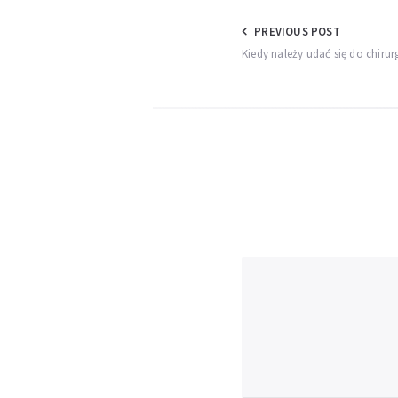
Nawigacja
PREVIOUS POST
Kiedy należy udać się do chir
wpisu