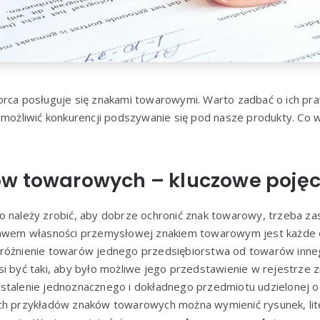
orca posługuje się znakami towarowymi. Warto zadbać o ich pr
emożliwić konkurencji podszywanie się pod nasze produkty. Co w
w towarowych – kluczowe pojęc
o należy zrobić, aby dobrze ochronić znak towarowy, trzeba za
rawem własności przemysłowej znakiem towarowym jest każde o
różnienie towarów jednego przedsiębiorstwa od towarów inne
si być taki, aby było możliwe jego przedstawienie w rejestrz
stalenie jednoznacznego i dokładnego przedmiotu udzielonej
h przykładów znaków towarowych można wymienić rysunek, literę