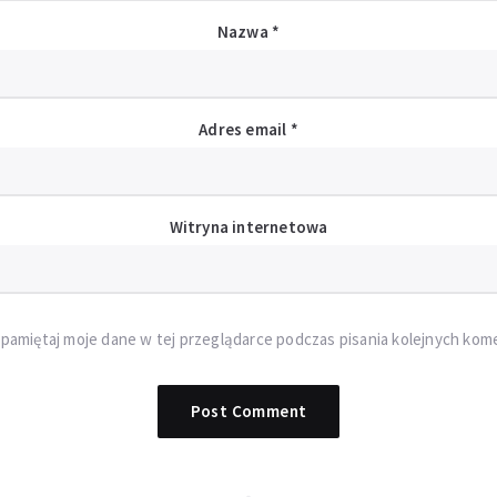
Nazwa
*
Adres email
*
Witryna internetowa
pamiętaj moje dane w tej przeglądarce podczas pisania kolejnych kom