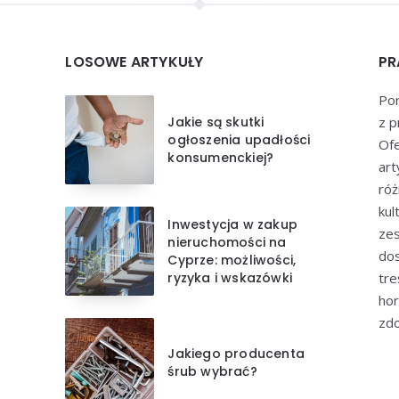
LOSOWE ARTYKUŁY
PR
Por
Jakie są skutki
z p
ogłoszenia upadłości
Of
konsumenckiej?
art
róż
kul
Inwestycja w zakup
zes
nieruchomości na
dos
Cyprze: możliwości,
ryzyka i wskazówki
tre
hor
zdo
Jakiego producenta
śrub wybrać?