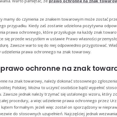
owania. Warto pamiętać, że
prawo ochronne na znak towaro
czy mamy do czynienia ze znakiem towarowym może zostać pr
nego przypadku. Kiedy zaś zostanie udzielona pozytywna odpowi
nia prawa ochronnego, które przysługuje na każdy znak towar
ce się przede wszystkim w ustawie Prawo własności przemysło
urę. Zawsze warto się do niej odpowiednio przygotować. Właś
udzielenia prawa ochronnego na znak towarowy.
 prawo ochronne na znak towar
onne na znak towarowy, należy dokonać stosownego zgłoszeni
itej Polskiej. Można to uczynić osobiście bądź wypełnić stos
. Zawsze jednak należy trzymać się ustalonego wzoru, który z
ałej procedury, a więc udzielenie prawa ochronnego przez Urząd
 kątem formalnym. Jeżeli więc został on sporządzony w niepra
wezwie do stosownych uzupełnień. Najczęściej jednak wezwania