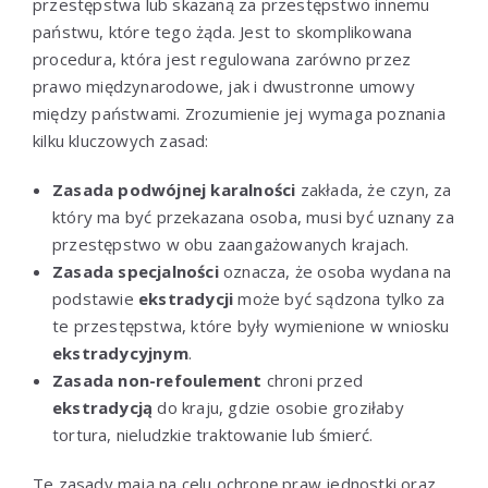
przestępstwa lub skazaną za przestępstwo innemu
państwu, które tego żąda. Jest to skomplikowana
procedura, która jest regulowana zarówno przez
prawo międzynarodowe, jak i dwustronne umowy
między państwami. Zrozumienie jej wymaga poznania
kilku kluczowych zasad:
Zasada podwójnej karalności
zakłada, że czyn, za
który ma być przekazana osoba, musi być uznany za
przestępstwo w obu zaangażowanych krajach.
Zasada specjalności
oznacza, że osoba wydana na
podstawie
ekstradycji
może być sądzona tylko za
te przestępstwa, które były wymienione w wniosku
ekstradycyjnym
.
Zasada non-refoulement
chroni przed
ekstradycją
do kraju, gdzie osobie groziłaby
tortura, nieludzkie traktowanie lub śmierć.
Te zasady mają na celu ochronę praw jednostki oraz