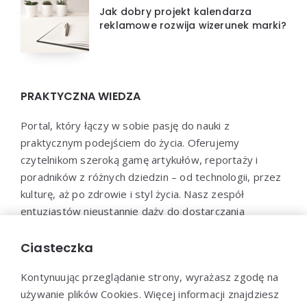
Jak dobry projekt kalendarza
reklamowe rozwija wizerunek marki?
PRAKTYCZNA WIEDZA
Portal, który łączy w sobie pasję do nauki z
praktycznym podejściem do życia. Oferujemy
czytelnikom szeroką gamę artykułów, reportaży i
poradników z różnych dziedzin – od technologii, przez
kulturę, aż po zdrowie i styl życia. Nasz zespół
entuzjastów nieustannie dąży do dostarczania
aktualnych i wartościowych treści, które pomogą Ci
poszerzyć horyzonty i efektywnie wykorzystać
Ciasteczka
zdobytą wiedzę w praktyce.
Kontynuując przeglądanie strony, wyrażasz zgodę na
używanie plików Cookies. Więcej informacji znajdziesz