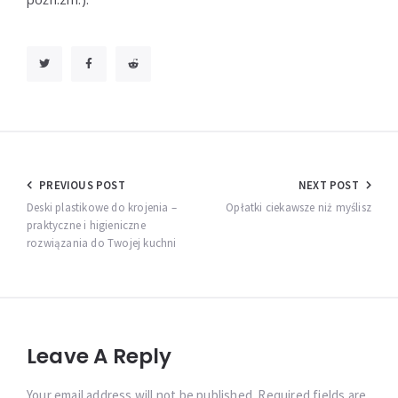
Nawigacja
PREVIOUS POST
NEXT POST
wpisu
Deski plastikowe do krojenia –
Opłatki ciekawsze niż myślisz
praktyczne i higieniczne
rozwiązania do Twojej kuchni
Leave A Reply
Your email address will not be published. Required fields are