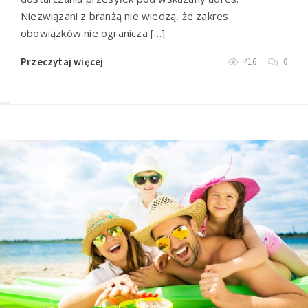
Przeczytaj więcej
Niezwiązani z branżą nie wiedzą, że zakres
obowiązków nie ogranicza […]
Przeczytaj więcej
416
0
Czy 50 000 zł wystarczy, aby
zacząć inwestować w
nieruchomości? Mit wysokiego
progu wejścia
Przeczytaj więcej