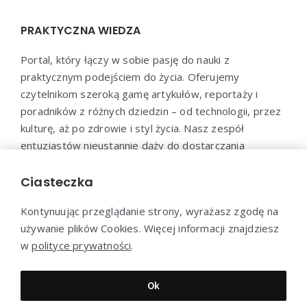
PRAKTYCZNA WIEDZA
Portal, który łączy w sobie pasję do nauki z
praktycznym podejściem do życia. Oferujemy
czytelnikom szeroką gamę artykułów, reportaży i
poradników z różnych dziedzin – od technologii, przez
kulturę, aż po zdrowie i styl życia. Nasz zespół
entuzjastów nieustannie dąży do dostarczania
aktualnych i wartościowych treści, które pomogą Ci
poszerzyć horyzonty i efektywnie wykorzystać
Ciasteczka
zdobytą wiedzę w praktyce.
Kontynuując przeglądanie strony, wyrażasz zgodę na
używanie plików Cookies. Więcej informacji znajdziesz
w
polityce prywatności
.
Dziękujemy za wizytę - Praktyczna-wiedza.pl © 2022
Ok