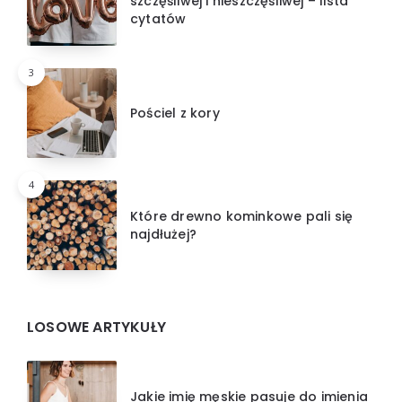
szczęśliwej i nieszczęśliwej – lista
cytatów
3
Pościel z kory
4
Które drewno kominkowe pali się
najdłużej?
LOSOWE ARTYKUŁY
Jakie imię męskie pasuje do imienia