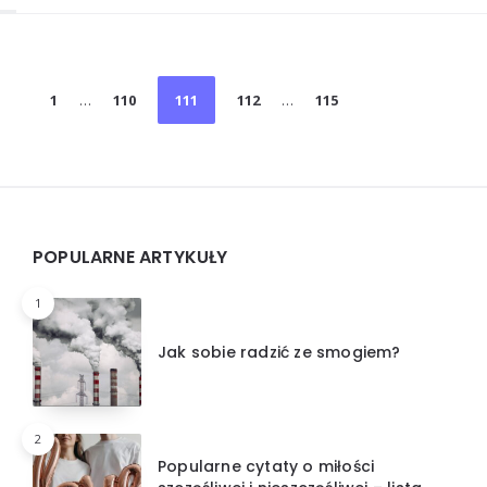
Stronicowanie
1
…
110
111
112
…
115
wpisów
Widgets
POPULARNE ARTYKUŁY
1
Jak sobie radzić ze smogiem?
2
Popularne cytaty o miłości