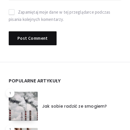
Zapamiętaj moje dane w tej przeglądarce podczas
pisania kolejnych komentarzy.
Widgets
POPULARNE ARTYKUŁY
1
Jak sobie radzić ze smogiem?
2