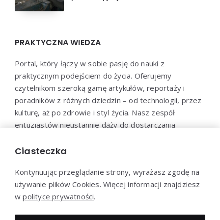
PRAKTYCZNA WIEDZA
Portal, który łączy w sobie pasję do nauki z
praktycznym podejściem do życia. Oferujemy
czytelnikom szeroką gamę artykułów, reportaży i
poradników z różnych dziedzin – od technologii, przez
kulturę, aż po zdrowie i styl życia. Nasz zespół
entuzjastów nieustannie dąży do dostarczania
aktualnych i wartościowych treści, które pomogą Ci
poszerzyć horyzonty i efektywnie wykorzystać
Ciasteczka
zdobytą wiedzę w praktyce.
Kontynuując przeglądanie strony, wyrażasz zgodę na
używanie plików Cookies. Więcej informacji znajdziesz
w
polityce prywatności
.