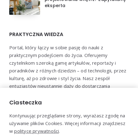
eksperta
PRAKTYCZNA WIEDZA
Portal, który łączy w sobie pasję do nauki z
praktycznym podejściem do życia. Oferujemy
czytelnikom szeroką gamę artykułów, reportaży i
poradników z różnych dziedzin – od technologii, przez
kulturę, aż po zdrowie i styl życia. Nasz zespół
entuzjastów nieustannie dąży do dostarczania
aktualnych i wartościowych treści, które pomogą Ci
poszerzyć horyzonty i efektywnie wykorzystać
Ciasteczka
zdobytą wiedzę w praktyce.
Kontynuując przeglądanie strony, wyrażasz zgodę na
używanie plików Cookies. Więcej informacji znajdziesz
w
polityce prywatności
.