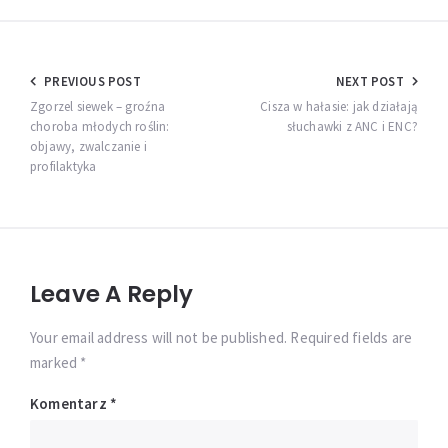
Nawigacja
PREVIOUS POST
NEXT POST
wpisu
Zgorzel siewek – groźna
Cisza w hałasie: jak działają
choroba młodych roślin:
słuchawki z ANC i ENC?
objawy, zwalczanie i
profilaktyka
Leave A Reply
Your email address will not be published. Required fields are
marked *
Komentarz
*