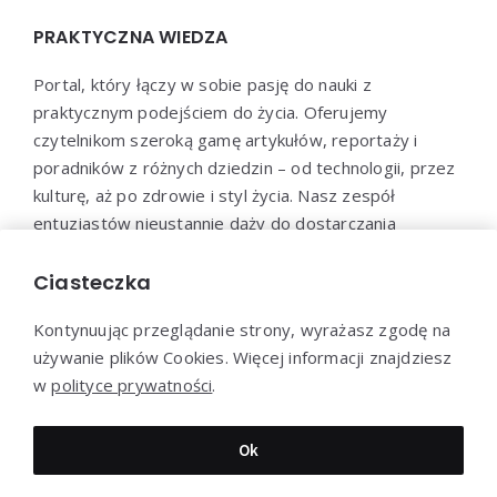
PRAKTYCZNA WIEDZA
Portal, który łączy w sobie pasję do nauki z
praktycznym podejściem do życia. Oferujemy
czytelnikom szeroką gamę artykułów, reportaży i
poradników z różnych dziedzin – od technologii, przez
kulturę, aż po zdrowie i styl życia. Nasz zespół
entuzjastów nieustannie dąży do dostarczania
aktualnych i wartościowych treści, które pomogą Ci
poszerzyć horyzonty i efektywnie wykorzystać
Ciasteczka
zdobytą wiedzę w praktyce.
Kontynuując przeglądanie strony, wyrażasz zgodę na
używanie plików Cookies. Więcej informacji znajdziesz
w
polityce prywatności
.
Dziękujemy za wizytę - Praktyczna-wiedza.pl © 2022
Ok