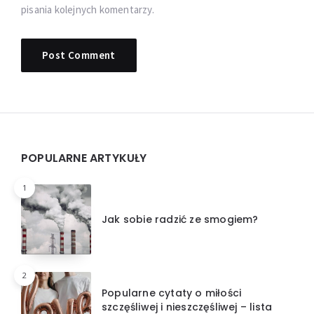
pisania kolejnych komentarzy.
Widgets
POPULARNE ARTYKUŁY
1
Jak sobie radzić ze smogiem?
2
Popularne cytaty o miłości
szczęśliwej i nieszczęśliwej – lista