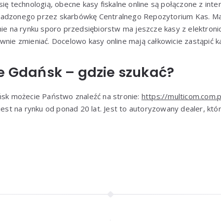
się technologią, obecne kasy fiskalne online są połączone z inte
wadzonego przez skarbówkę Centralnego Repozytorium Kas. Ma
cnie na rynku sporo przedsiębiorstw ma jeszcze kasy z elektron
wnie zmieniać. Docelowo kasy online mają całkowicie zastąpić ka
ne Gdańsk – gdzie szukać?
ańsk możecie Państwo znaleźć na stronie:
https://multicom.com.p
 jest na rynku od ponad 20 lat. Jest to autoryzowany dealer, kt