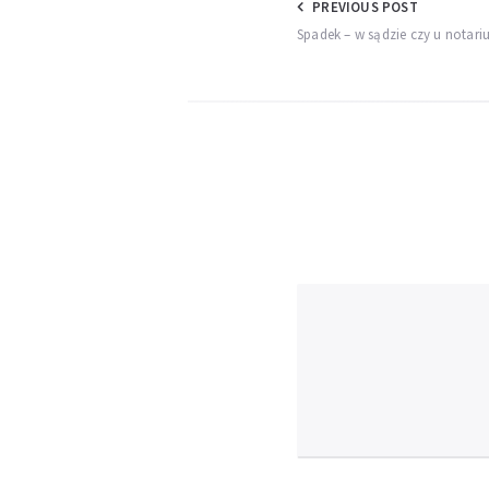
Nawigacja
PREVIOUS POST
Spadek – w sądzie czy u notari
wpisu