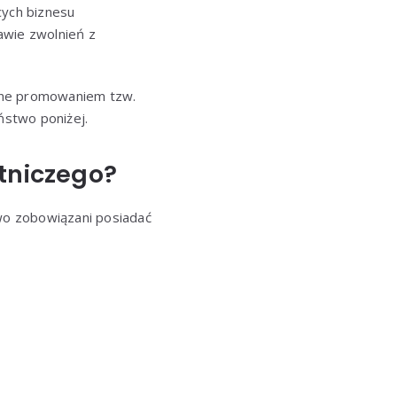
ych biznesu
rawie zwolnień z
wane promowaniem tzw.
ństwo poniżej.
tniczego?
wo zobowiązani posiadać