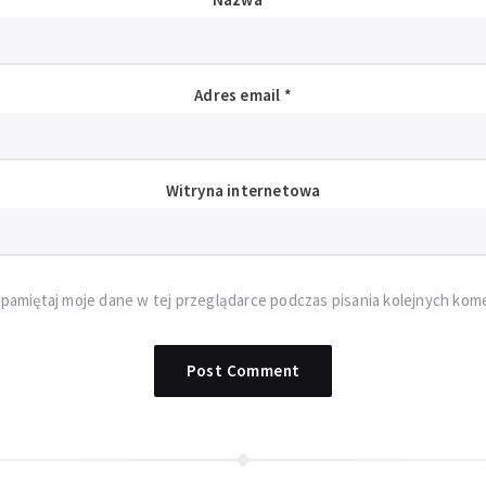
Adres email
*
Witryna internetowa
pamiętaj moje dane w tej przeglądarce podczas pisania kolejnych kom