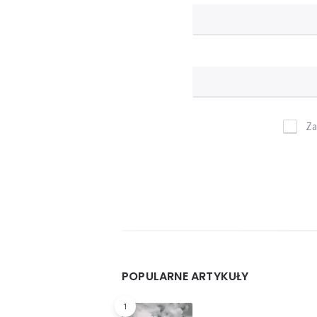
Za
Widgets
POPULARNE ARTYKUŁY
1