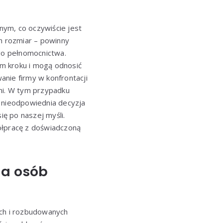
m, co oczywiście jest
ch rozmiar – powinny
ego pełnomocnictwa.
m kroku i mogą odnosić
nie firmy w konfrontacji
ami. W tym przypadku
a, nieodpowiednia decyzja
ę po naszej myśli.
ółpracę z doświadczoną
la osób
ych i rozbudowanych