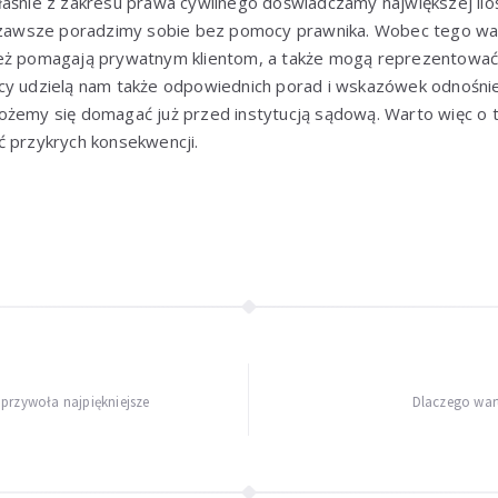
łaśnie z zakresu prawa cywilnego doświadczamy największej il
e zawsze poradzimy sobie bez pomocy prawnika. Wobec tego wa
eż pomagają prywatnym klientom, a także mogą reprezentować
cy udzielą nam także odpowiednich porad i wskazówek odnośnie
ożemy się domagać już przed instytucją sądową. Warto więc o 
ć przykrych konsekwencji.
przywoła najpiękniejsze
Dlaczego war