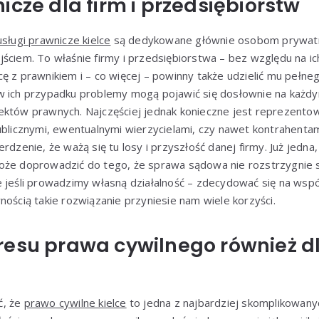
icze dla firm i przedsiębiorstw
usługi prawnicze kielce
są dedykowane głównie osobom prywatny
ściem. To właśnie firmy i przedsiębiorstwa – bez względu na i
ę z prawnikiem i – co więcej – powinny także udzielić mu pełn
w ich przypadku problemy mogą pojawić się dosłownie na każdy
ektów prawnych. Najczęściej jednak konieczne jest reprezentowa
publicznymi, ewentualnymi wierzycielami, czy nawet kontrahent
erdzenie, że ważą się tu losy i przyszłość danej firmy. Już jedn
oże doprowadzić do tego, że sprawa sądowa nie rozstrzygnie si
e jeśli prowadzimy własną działalność – zdecydować się na wsp
nością takie rozwiązanie przyniesie nam wiele korzyści.
resu prawa cywilnego również d
ć, że
prawo cywilne kielce
to jedna z najbardziej skomplikowan