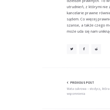
dziedzin prawnych. To w
utrudnień, z którymi ni
kancelarie prawne równi
sądem. Co więcej prawni
szanse, a także czego m
może uda się nam unikną
Nawigacja
PREVIOUS POST
Wata cukrowa – słodycz, która 
wpisu
wspomnienia