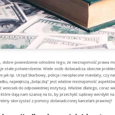
are, dobre powiedzenie odnośnie tego, że nieznajomość prawa 
je stałe potwierdzenie. Wiele osób doświadcza obecnie probl
i jak np. Urząd Skarbowy, policja i nieopłacone mandaty, czy n
u, największą „bolączką” jest właśnie nieznajomość aspektó
wniosek do odpowiedniej instytucji. Właśnie dlatego, coraz wi
, które dają nam szansę na to, by przechylić sądowy werdykt na
niśmy skorzystać z pomocy doświadczonej kancelarii prawnej?