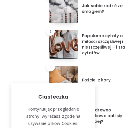
Jak sobie radzić ze
smogiem?
2
Popularne cytaty o
miłości szczęśliwej i
nieszczęśliwej – lista
cytatów
3
Pościel z kory
Ciasteczka
4
Kontynuując przeglądanie
Które drewno
kominkowe pali się
strony, wyrażasz zgodę na
najdłużej?
używanie plików Cookies.