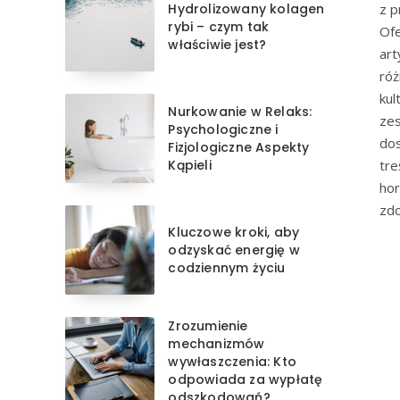
Hydrolizowany kolagen
z p
rybi – czym tak
Of
właściwie jest?
art
róż
kul
Nurkowanie w Relaks:
zes
Psychologiczne i
dos
Fizjologiczne Aspekty
Kąpieli
tre
hor
zdo
Kluczowe kroki, aby
odzyskać energię w
codziennym życiu
Zrozumienie
mechanizmów
wywłaszczenia: Kto
odpowiada za wypłatę
odszkodowań?