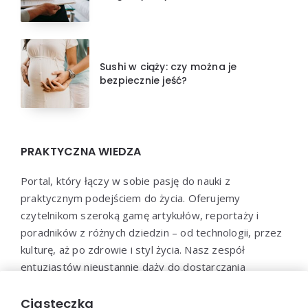
Sushi w ciąży: czy można je
bezpiecznie jeść?
PRAKTYCZNA WIEDZA
Portal, który łączy w sobie pasję do nauki z
praktycznym podejściem do życia. Oferujemy
czytelnikom szeroką gamę artykułów, reportaży i
poradników z różnych dziedzin – od technologii, przez
kulturę, aż po zdrowie i styl życia. Nasz zespół
entuzjastów nieustannie dąży do dostarczania
aktualnych i wartościowych treści, które pomogą Ci
poszerzyć horyzonty i efektywnie wykorzystać
Ciasteczka