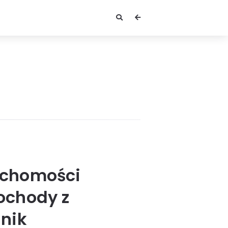
uchomości
ochody z
nik