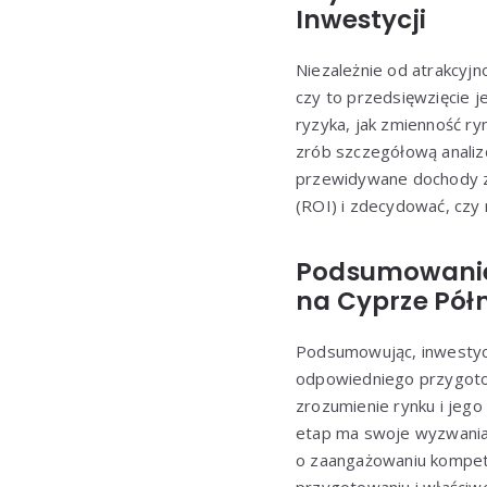
Inwestycji
Niezależnie od atrakcyjn
czy to przedsięwzięcie j
ryzyka, jak zmienność ry
zrób szczegółową analiz
przewidywane dochody z 
(ROI) i zdecydować, czy 
Podsumowanie
na Cyprze Pó
Podsumowując, inwestyc
odpowiedniego przygotow
zrozumienie rynku i jego
etap ma swoje wyzwania,
o zaangażowaniu kompete