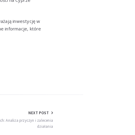
ości na Cyprze
ważają inwestycję w
e informacje, które
NEXT POST
h: Analiza przyczyn i zalecenia
działania