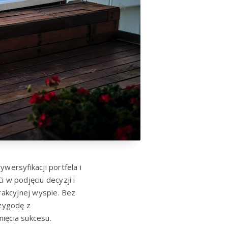
ersyfikacji portfela i
w podjęciu decyzji i
rakcyjnej wyspie. Bez
zygodę z
ięcia sukcesu.