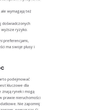
, ale wymagają też
iej doświadczonych
a wyższe ryzyko.
i preferencjami,
ci ma swoje plusy i
óc
 warto podejmować
jest kluczowe dla
e znają rynek i mogą
 w prawie nieruchomości
odatkowe. Nie zapomnij
czeniem, pomagając Ci