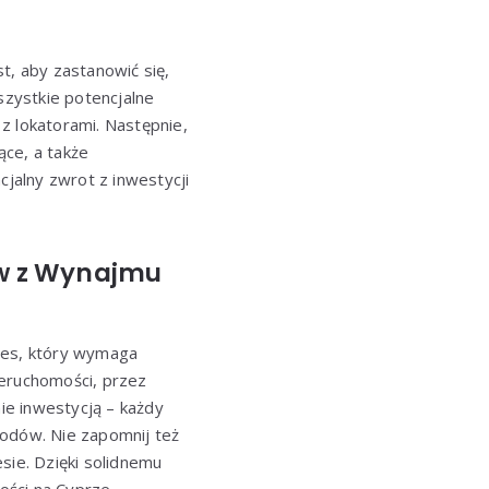
t, aby zastanowić się,
szystkie potencjalne
z lokatorami. Następnie,
ące, a także
jalny zwrot z inwestycji
w z Wynajmu
ces, który wymaga
ieruchomości, przez
nie inwestycją – każdy
hodów. Nie zapomnij też
ie. Dzięki solidnemu