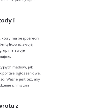
ody i
i, który ma bezpośredni
dentyfikować swoją
 grup ma swoje
ynajmu.
yjnych mediów, jak
ak portale ogłoszeniowe,
i. Ważne jest też, aby
enie ich historii
wrotu z