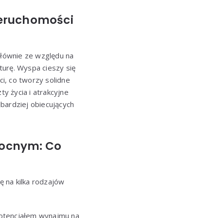
ieruchomości
głównie ze względu na
kturę. Wyspa cieszy się
i, co tworzy solidne
y życia i atrakcyjne
bardziej obiecujących
nocnym: Co
 na kilka rodzajów
 potencjałem wynajmu na