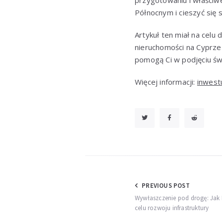
przygotowaniu i właściw
Północnym i cieszyć się
Artykuł ten miał na cel
nieruchomości na Cyprze
pomogą Ci w podjęciu św
Więcej informacji:
inwest
Nawigacja
PREVIOUS POST
Wywłaszczenie pod drogę: Jak
wpisu
celu rozwoju infrastruktury