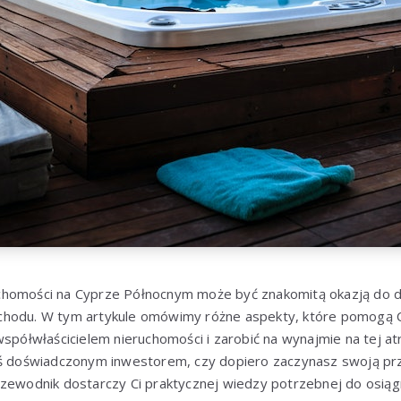
homości na Cyprze Północnym może być znakomitą okazją do dyw
hodu. W tym artykule omówimy różne aspekty, które pomogą Ci 
współwłaścicielem nieruchomości i zarobić na wynajmie na tej at
eś doświadczonym inwestorem, czy dopiero zaczynasz swoją pr
zewodnik dostarczy Ci praktycznej wiedzy potrzebnej do osiągn