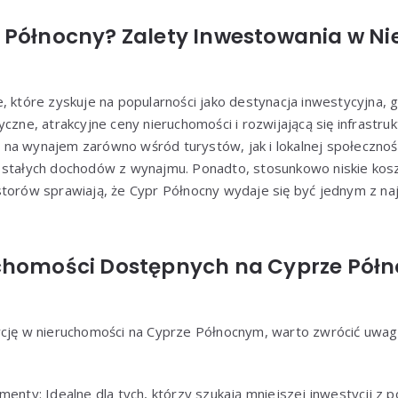
 Północny? Zalety Inwestowania w N
, które zyskuje na popularności jako destynacja inwestycyjna, 
czne, atrakcyjne ceny nieruchomości i rozwijającą się infrastru
na wynajem zarówno wśród turystów, jak i lokalnej społecznośc
 stałych dochodów z wynajmu. Ponadto, stosunkowo niskie koszt
torów sprawiają, że Cypr Północny wydaje się być jednym z naj
chomości Dostępnych na Cyprze Pół
ycję w nieruchomości na Cyprze Północnym, warto zwrócić uwagę
amenty: Idealne dla tych, którzy szukają mniejszej inwestycji z