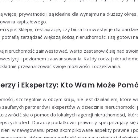
ją więcej prywatności i są idealne dla wynajmu na dłuższy okres
owania kapitałowego.
rcyjne: Sklepy, restauracje, czy biura to inwestycje dla bardz
 potrafią zarządzać większą ilością nieruchomości i są gotowi n
ką nieruchomość zainwestować, warto zastanowić się nad swoim
estycji i poziomem zaawansowania. Każdy rodzaj nieruchomoś
kładnie przeanalizować swoje możliwości i oczekiwania.
nerzy i Ekspertzy: Kto Wam Może Pom
mości, szczególnie w obcym kraju, nie jest działaniem, które
e zaufanych partnerów i ekspertów w dziedzinie nieruchomości 
to zwrócić się o pomoc do lokalnych agencji nieruchomości, któr
epszych ofert. Doradcy podatkowi i prawnicy specjalizujący się
nieni w nawigowaniu przez skomplikowane aspekty prawne i p
inwestorach, którzy mogą podzielić się swoją wiedzą i doświad