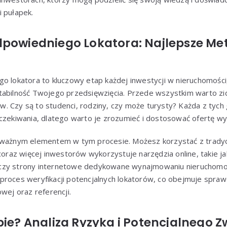
 pułapek.
dpowiedniego Lokatora: Najlepsze Met
go lokatora to kluczowy etap każdej inwestycji w nieruchomośc
tabilność Twojego przedsięwzięcia. Przede wszystkim warto zi
. Czy są to studenci, rodziny, czy może turysty? Każda z tych
oczekiwania, dlatego warto je zrozumieć i dostosować ofertę w
 ważnym elementem w tym procesie. Możesz korzystać z tradyc
 coraz więcej inwestorów wykorzystuje narzędzia online, takie j
czy strony internetowe dedykowane wynajmowaniu nieruchomośc
roces weryfikacji potencjalnych lokatorów, co obejmuje sprawdz
wej oraz referencji.
bie? Analiza Ryzyka i Potencjalnego Z