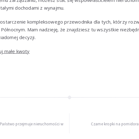
emu zarządzaniu, możesz stać się współwłaścicielem nieruchom
 stałymi dochodami z wynajmu.
u dostarczenie kompleksowego przewodnika dla tych, którzy roz
 Północnym. Mam nadzieję, że znajdziesz tu wszystkie niezbędn
iadomej decyzji.
uj małe kwoty
 Państwo przejmuje nieruchomości w
Czarne kropki na pomidorac