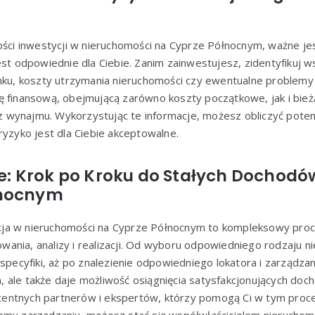
ości inwestycji w nieruchomości na Cyprze Północnym, ważne jes
est odpowiednie dla Ciebie. Zanim zainwestujesz, zidentyfikuj w
nku, koszty utrzymania nieruchomości czy ewentualne problemy 
ę finansową, obejmującą zarówno koszty początkowe, jak i bież
wynajmu. Wykorzystując te informacje, możesz obliczyć potenc
ryzyko jest dla Ciebie akceptowalne.
: Krok po Kroku do Stałych Dochodó
łnocnym
ja w nieruchomości na Cyprze Północnym to kompleksowy pro
ania, analizy i realizacji. Od wyboru odpowiedniego rodzaju n
 specyfiki, aż po znalezienie odpowiedniego lokatora i zarządza
 ale także daje możliwość osiągnięcia satysfakcjonujących doc
ntnych partnerów i ekspertów, którzy pomogą Ci w tym proces