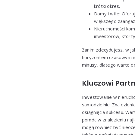
krótki okres.
Domy i wille: Oferu
większego zaangaż
Nieruchomości kome
inwestorów, którzy
Zanim zdecydujesz, w ja
horyzontem czasowym inw
minusy, dlatego warto do
Kluczowi Part
Inwestowanie w nierucho
samodzielnie. Znalezieni
osiągnięcia sukcesu. War
pomóc w znalezieniu najl
mogą również być nieoce
także o doświadczonych 