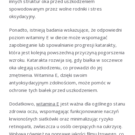
innych struktur oka przed uszkodzeniem
spowodowanym przez wolne rodniki i stres
oksydacyjny.
Ponadto, istnieją badania wskazujące, że odpowiedni
poziom witaminy E w diecie może wspomagać
zapobieganie lub spowalnianie progresji katarakty,
która jest kolejną powszechną przyczyną pogorszenia
wzroku. Katarakta rozwija się, gdy białka w soczewce
oka ulegają uszkodzeniu, co prowadzi do jej
zmętnienia. Witamina E, dzięki swoim
antyoksydacyjnym zdolnościom, może pomóc w
ochronie tych białek przed uszkodzeniem.
Dodatkowo,
witamina E
jest ważna dla ogólnego stanu
zdrowia oczu, wspomagając funkcjonowanie naczyń
krwionośnych siatkówki oraz minimalizując ryzyko
retinopatii, zwłaszcza u osób cierpiących na cukrzycę.
Wpływa również na poprawę jakości filmu łzowego, co