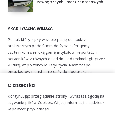
zewnętrznych i markiz tarasowych
PRAKTYCZNA WIEDZA
Portal, który łączy w sobie pasję do nauki z
praktycznym podejściem do życia. Oferujemy
czytelnikom szeroką gamę artykułów, reportaży i
poradników z różnych dziedzin – od technologii, przez
kulturę, aż po zdrowie i styl życia. Nasz zespół
entuzjastów nieustannie dąży do dostarczania
aktualnych i wartościowych treści, które pomogą Ci
poszerzyć horyzonty i efektywnie wykorzystać
Ciasteczka
zdobytą wiedzę w praktyce.
Kontynuując przeglądanie strony, wyrażasz zgodę na
używanie plików Cookies. Więcej informacji znajdziesz
w
polityce prywatności
.