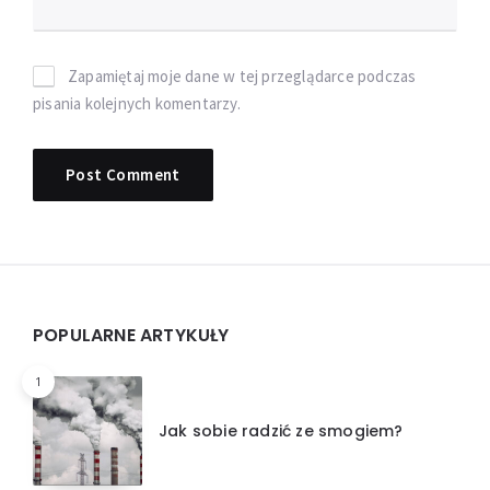
Zapamiętaj moje dane w tej przeglądarce podczas
pisania kolejnych komentarzy.
Widgets
POPULARNE ARTYKUŁY
1
Jak sobie radzić ze smogiem?