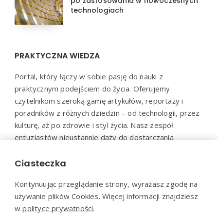
po zastosowania w nowoczesnych
technologiach
PRAKTYCZNA WIEDZA
Portal, który łączy w sobie pasję do nauki z
praktycznym podejściem do życia. Oferujemy
czytelnikom szeroką gamę artykułów, reportaży i
poradników z różnych dziedzin – od technologii, przez
kulturę, aż po zdrowie i styl życia. Nasz zespół
entuzjastów nieustannie dąży do dostarczania
aktualnych i wartościowych treści, które pomogą Ci
poszerzyć horyzonty i efektywnie wykorzystać
Ciasteczka
zdobytą wiedzę w praktyce.
Kontynuując przeglądanie strony, wyrażasz zgodę na
używanie plików Cookies. Więcej informacji znajdziesz
w
polityce prywatności
.