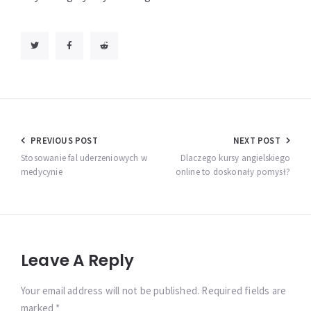
Nawigacja
PREVIOUS POST
NEXT POST
wpisu
Stosowanie fal uderzeniowych w
Dlaczego kursy angielskiego
medycynie
online to doskonały pomysł?
Leave A Reply
Your email address will not be published. Required fields are
marked *