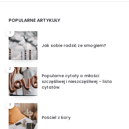
Widgets
POPULARNE ARTYKUŁY
1
Jak sobie radzić ze smogiem?
2
Popularne cytaty o miłości
szczęśliwej i nieszczęśliwej – lista
cytatów
3
Pościel z kory