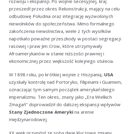
rozwoju i ekspansji. Po wojnie secesyjnej, kraj
przeszedł przez okres Rekonstrukcji, mający na celu
odbudowę Południa oraz integrację wyzwolonych
niewolników do społeczeństwa. Mimo formalnego
zakończenia niewolnictwa, wiele z tych wysiłków
napotkało poważne przeszkody w postaci segregacji
rasowej i praw Jim Crow, które utrzymywały
Afroamerykanów w stanie niższości prawnej i
ekonomicznej przez większość kolejnego stulecia.
W 1898 roku, po krótkiej wojnie z Hiszpanią,
USA
uzyskały kontrolę nad Portoryko, Filipinami i Guamem,
oznaczając tym samym początek amerykańskiego
imperializmu. Ten okres, znany jako „Era Wielkich
Zmagań” doprowadził do dalszej ekspansji wpływów
Stany Zjednoczone Ameryki
na arenie
międzynarodowej.
XX wiek przyniósł ze sobą dwie kluczowe zmiany,