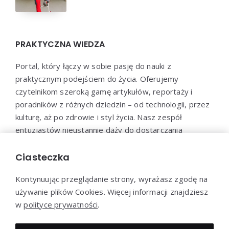
PRAKTYCZNA WIEDZA
Portal, który łączy w sobie pasję do nauki z
praktycznym podejściem do życia. Oferujemy
czytelnikom szeroką gamę artykułów, reportaży i
poradników z różnych dziedzin – od technologii, przez
kulturę, aż po zdrowie i styl życia. Nasz zespół
entuzjastów nieustannie dąży do dostarczania
aktualnych i wartościowych treści, które pomogą Ci
poszerzyć horyzonty i efektywnie wykorzystać
Ciasteczka
zdobytą wiedzę w praktyce.
Kontynuując przeglądanie strony, wyrażasz zgodę na
używanie plików Cookies. Więcej informacji znajdziesz
w
polityce prywatności
.