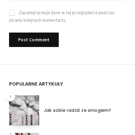
Zapamiętaj moje dane w tej przeglądarce podczas
pisania kolejnych komentarzy.
Widgets
POPULARNE ARTYKUŁY
1
Jak sobie radzić ze smogiem?
2