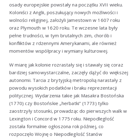
osady europejskie powstały na początku XVII wieku.
Koloniści z Anglii, poszukujący nowych możliwości i
wolności religijnej, założyli Jamestown w 1607 roku
oraz Plymouth w 1620 roku. Te wczesne lata były
pełne trudności, w tym brutalnych zim, chorób i
konfliktów z rdzennymi Amerykanami, ale również
momentów współpracy i wymiany kulturowej.
W miarę jak kolonie rozrastały się i stawały się coraz
bardziej samowystarczalne, zaczęły dążyć do większej
autonomii. Tarcia z brytyjską metropolią narastały z
powodu wysokich podatków i braku reprezentacji
politycznej. Wydarzenia takie jak Masakra Bostońska
(1770) czy Bostońskie „herbatki” (1773) tylko
zaostrzyły stosunki, prowadząc do pierwszych walk w
Lexington i Concord w 1775 roku. Niepodległość
została formalnie ogłoszona rok później, co
rozpoczęło Wojnę o Niepodległość Stanów