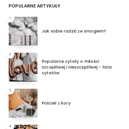
Widgets
POPULARNE ARTYKUŁY
1
Jak sobie radzić ze smogiem?
2
Popularne cytaty o miłości
szczęśliwej i nieszczęśliwej – lista
cytatów
3
Pościel z kory
4