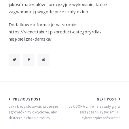
jakość materiałów i precyzyjne wykonanie, które
zagwarantują wygodę przez cały dzień.
Dodatkowe informacje na stronie:
https://vienettahurt.pl/product-category/dla-
niej/bielizna-damska/
Nawigacja
PREVIOUS POST
NEXT POST
wpisu
Jak i kiedy stosować wiosenne
Jak DORA zmienia zasady gry w
agrowłókniny okryciowe, aby
zarządzaniu ryzykiem IT i
skutecznie chronić rośliny
cyberbezpieczeństwem?