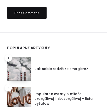
Widgets
POPULARNE ARTYKUŁY
1
Jak sobie radzić ze smogiem?
2
Popularne cytaty o miłości
szczęśliwej i nieszczęśliwej – lista
cytatów