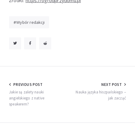
Źródło:
https://ogrodprzydomu.pl
Wybór redakcji
Nawigacja
PREVIOUS POST
NEXT POST
wpisu
Jakie są zalety nauki
Nauka języka hiszpańskiego –
angielskiego z native
jak zacząć
speakerem?