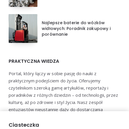
Najlepsze baterie do wózków
widłowych: Poradnik zakupowy i
porównanie
PRAKTYCZNA WIEDZA
Portal, który łączy w sobie pasję do nauki z
praktycznym podejściem do życia. Oferujemy
czytelnikom szeroką gamę artykułów, reportaży i
poradników z różnych dziedzin – od technologii, przez
kulturę, aż po zdrowie i styl życia. Nasz zespół
entuzjastów nieustannie dąży do dostarczania
aktualnych i wartościowych treści, które pomogą Ci
poszerzyć horyzonty i efektywnie wykorzystać
Ciasteczka