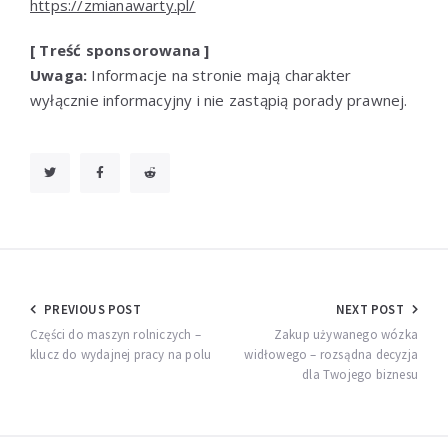
https://zmianawarty.pl/
[ Treść sponsorowana ]
Uwaga:
Informacje na stronie mają charakter
wyłącznie informacyjny i nie zastąpią porady prawnej.
Nawigacja
PREVIOUS POST
NEXT POST
wpisu
Części do maszyn rolniczych –
Zakup używanego wózka
klucz do wydajnej pracy na polu
widłowego – rozsądna decyzja
dla Twojego biznesu