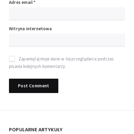
Adres email
*
Witryna internetowa
Zapamiętaj moje dane w tej przeglądarce podczas
pisania kolejnych komentarzy.
Widgets
POPULARNE ARTYKUŁY