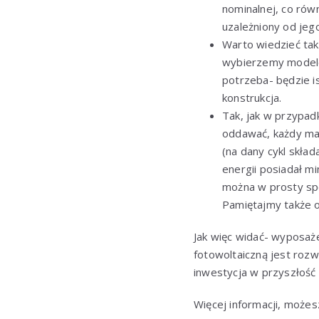
nominalnej, co rów
uzależniony od jego
Warto wiedzieć tak
wybierzemy modele, 
potrzeba- będzie i
konstrukcja.
Tak, jak w przypadk
oddawać, każdy ma
(na dany cykl skła
energii posiadał mi
można w prosty spo
Pamiętajmy także o
Jak więc widać- wyposaż
fotowoltaiczną jest roz
inwestycja w przyszłość
Więcej informacji, możes