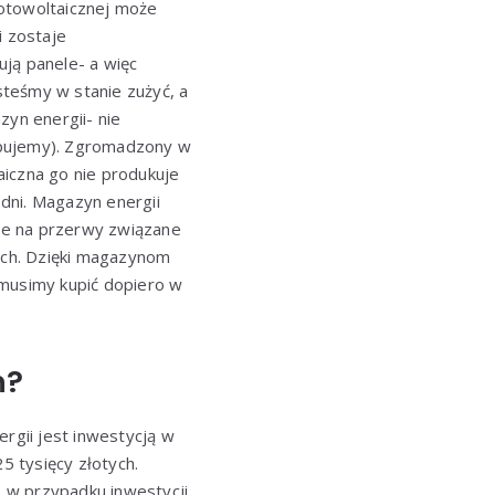
 fotowoltaicznej może
i zostaje
ją panele- a więc
esteśmy w stanie zużyć, a
yn energii- nie
upujemy). Zgromadzony w
aiczna go nie produkuje
 dni. Magazyn energii
że na przerwy związane
ach. Dzięki magazynom
 musimy kupić dopiero w
n?
ergii jest inwestycją w
5 tysięcy złotych.
 w przypadku inwestycji