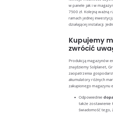
w panele jak i w magazy
7500 zł. Kolejną ważną r
ramach jednej inwestycji
działającej instalacji. 
Kupujemy ma
zwrócić uwa
Produkcją magazynów ene
znajdziemy Solplanet, G
zaopatrzenia gospodarst
akumulatory różnych mare
zakupionego magazynu en
Odpowiednie
dopa
także zostawienie
świadomość tego, ż