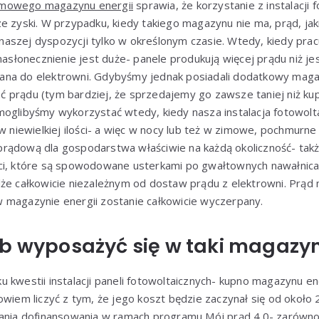
mowego magazynu energii
sprawia, że korzystanie z instalacji
e zyski. W przypadku, kiedy takiego magazynu nie ma, prąd, jak
aszej dyspozycji tylko w określonym czasie. Wtedy, kiedy pracu
 nasłonecznienie jest duże- panele produkują więcej prądu niż j
na do elektrowni. Gdybyśmy jednak posiadali dodatkowy magaz
 prądu (tym bardziej, że sprzedajemy go zawsze taniej niż k
moglibyśmy wykorzystać wtedy, kiedy nasza instalacja fotowolt
 w niewielkiej ilości- a więc w nocy lub też w zimowe, pochmurne
rądową dla gospodarstwa właściwie na każdą okoliczność- tak
ci, które są spowodowane usterkami po gwałtownych nawałnic
lże całkowicie niezależnym od dostaw prądu z elektrowni. Prąd
 magazynie energii zostanie całkowicie wyczerpany.
ób wyposażyć się w taki magazy
 kwestii instalacji paneli fotowoltaicznych- kupno magazynu en
owiem liczyć z tym, że jego koszt będzie zaczynał się od około 2
kania dofinansowania w ramach programu Mój prąd 4.0- zarówno