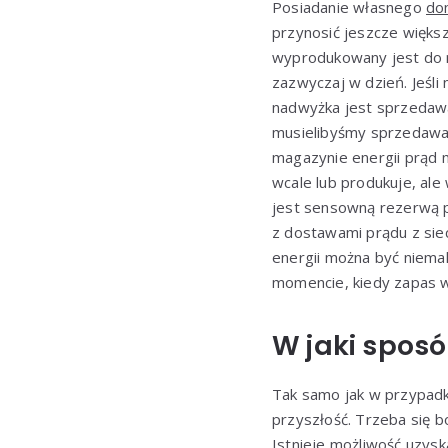
Posiadanie własnego
do
przynosić jeszcze większ
wyprodukowany jest do n
zazwyczaj w dzień. Jeśli
nadwyżka jest sprzedawa
musielibyśmy sprzedawać
magazynie energii prąd 
wcale lub produkuje, ale
jest sensowną rezerwą p
z dostawami prądu z sie
energii można być niema
momencie, kiedy zapas w
W jaki spos
Tak samo jak w przypadku
przyszłość. Trzeba się b
Istnieje możliwość uzys