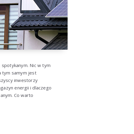
ej spotykanym. Nic w tym
 a tym samym jest
szyscy inwestorzy
azyn energii i dlaczego
wanym. Co warto