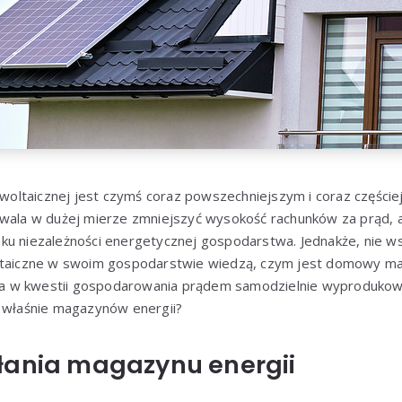
towoltaicznej jest czymś coraz powszechniejszym i coraz części
zwala w dużej mierze zmniejszyć wysokość rachunków za prąd,
ku niezależności energetycznej gospodarstwa. Jednakże, nie w
ltaiczne w swoim gospodarstwie wiedzą, czym jest domowy mag
twia w kwestii gospodarowania prądem samodzielnie wyproduko
h właśnie magazynów energii?
łania magazynu energii