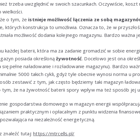
nież trzeba uwzględnić w swoich szacunkach. Oczywiście, koszt
 wielkości.
że o tym, że
istnieje możliwość łączenia ze sobą magazynó
których konstrukcja to umożliwia. Oznacza to, że w przyszłości,
stniała możliwość dodania kolejnego magazynu. Bardzo ważna 
u każdej baterii, która ma za zadanie gromadzić w sobie energi
gazyn posiada określoną
żywotność
. Docelowo jest ona określ
da się pełne naładowanie i rozładowanie magazynu). Bardzo waż
nimalnie 5000 takich cykli, gdyż tyle obecnie wynosi norma u pro
sób zestawić z tym, jak często będziemy taki magazyn ładować
 tym, że na żywotność baterii spory wpływ ma też sposób jej 
enie gospodarstwa domowego w magazyn energii współpracując
wiązaniem praktycznym i opłacalnym z punktu widzenia finanso
 pozwalająca na niezależność energetyczną.
z znaleźć tutaj:
https://mtrcells.pl/