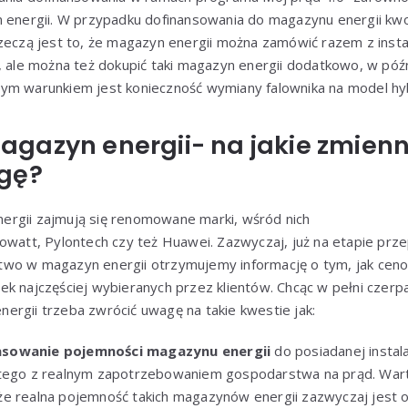
n energii. W przypadku dofinansowania do magazynu energii k
zeczą jest to, że magazyn energii można zamówić razem z insta
, ale można też dokupić taki magazyn energii dodatkowo, w późn
Jednym warunkiem jest konieczność wymiany falownika na model h
gazyn energii- na jakie zmienn
gę?
rgii zajmują się renomowane marki, wśród nich
rowatt, Pylontech czy też Huawei. Zazwyczaj, już na etapie pr
wo w magazyn energii otrzymujemy informację o tym, jak ceno
k najczęściej wybieranych przez klientów. Chcąc w pełni czerpa
ergii trzeba zwrócić uwagę na takie kwestie jak:
sowanie pojemności magazynu energii
do posiadanej instala
 tego z realnym zapotrzebowaniem gospodarstwa na prąd. War
e realna pojemność takich magazynów energii zazwyczaj jest o