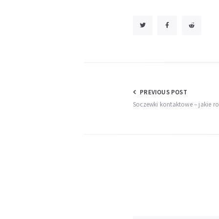
Nawigacja
PREVIOUS POST
Soczewki kontaktowe – jakie rod
wpisu