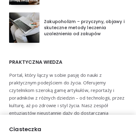
Zakupoholizm – przyczyny, objawy i
skuteczne metody leczenia
uzależnienia od zakupów
PRAKTYCZNA WIEDZA
Portal, który łączy w sobie pasję do nauki z
praktycznym podejściem do życia. Oferujemy
czytelnikom szeroką gamę artykułów, reportaży i
poradników z różnych dziedzin – od technologii, przez
kulturę, aż po zdrowie i styl życia. Nasz zespół
entuzjastów nieustannie dąży do dostarczania
aktualnych i wartościowych treści, które pomogą Ci
poszerzyć horyzonty i efektywnie wykorzystać
Ciasteczka
zdobytą wiedzę w praktyce.