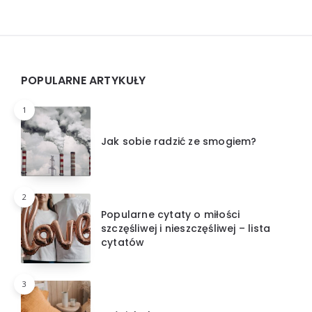
Widgets
POPULARNE ARTYKUŁY
1
Jak sobie radzić ze smogiem?
2
Popularne cytaty o miłości
szczęśliwej i nieszczęśliwej – lista
cytatów
3