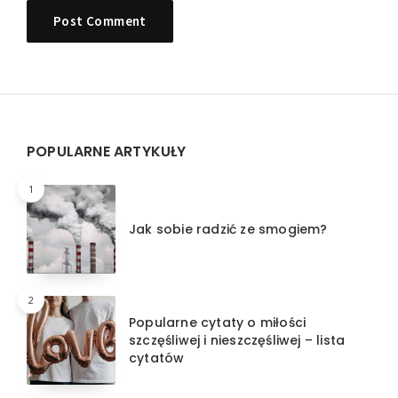
Widgets
POPULARNE ARTYKUŁY
1
Jak sobie radzić ze smogiem?
2
Popularne cytaty o miłości
szczęśliwej i nieszczęśliwej – lista
cytatów