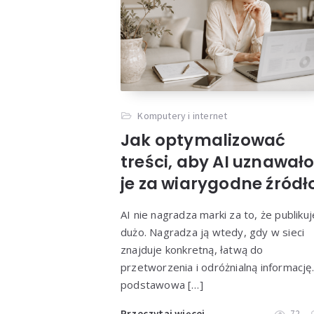
Komputery i internet
Jak optymalizować
treści, aby AI uznawał
je za wiarygodne źródł
AI nie nagradza marki za to, że publikuj
dużo. Nagradza ją wtedy, gdy w sieci
znajduje konkretną, łatwą do
przetworzenia i odróżnialną informację
podstawowa […]
Przeczytaj więcej
72