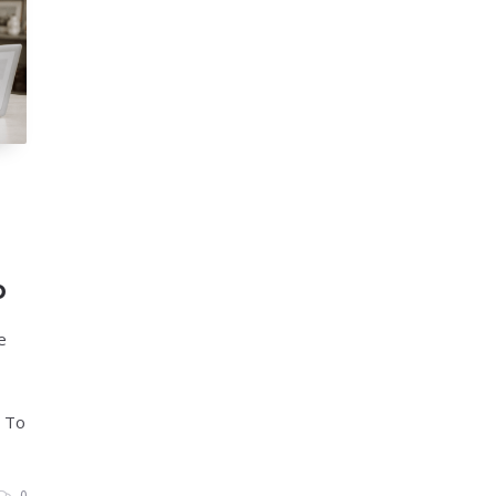
o
o
e
. To
0