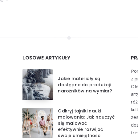
LOSOWE ARTYKUŁY
PR
Por
Jakie materiały są
z p
dostępne do produkcji
Of
narożników na wymiar?
art
róż
kul
Odkryj tajniki nauki
malowania: Jak nauczyć
zes
się malować i
dos
efektywnie rozwijać
tre
swoje umiejętności