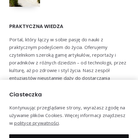
PRAKTYCZNA WIEDZA
Portal, który łączy w sobie pasję do nauki z
praktycznym podejściem do życia. Oferujemy
czytelnikom szeroką gamę artykułów, reportaży i
poradników z różnych dziedzin – od technologii, przez
kulturę, aż po zdrowie i styl życia. Nasz zespół
entuzjastów nieustannie dąży do dostarczania
aktualnych i wartościowych treści, które pomogą Ci
poszerzyć horyzonty i efektywnie wykorzystać
Ciasteczka
zdobytą wiedzę w praktyce.
Kontynuując przeglądanie strony, wyrażasz zgodę na
używanie plików Cookies. Więcej informacji znajdziesz
w
polityce prywatności
.