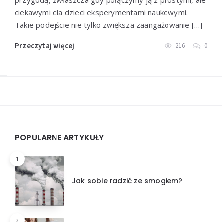
ciekawymi dla dzieci eksperymentami naukowymi.
Takie podejście nie tylko zwiększa zaangażowanie […]
Przeczytaj więcej
216
0
Widgets
POPULARNE ARTYKUŁY
1
Jak sobie radzić ze smogiem?
2