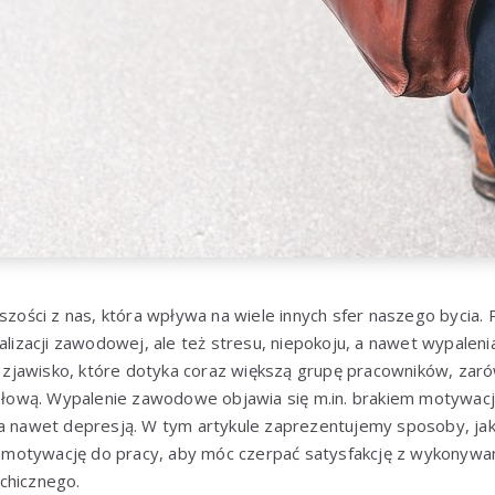
kszości z nas, która wpływa na wiele innych sfer naszego bycia
ealizacji zawodowej, ale też stresu, niepokoju, a nawet wypale
jawisko, które dotyka coraz większą grupę pracowników, zar
ysłową. Wypalenie zawodowe objawia się m.in. brakiem motywacj
 a nawet depresją. W tym artykule zaprezentujemy sposoby, jak
otywację do pracy, aby móc czerpać satysfakcję z wykonywane
chicznego.