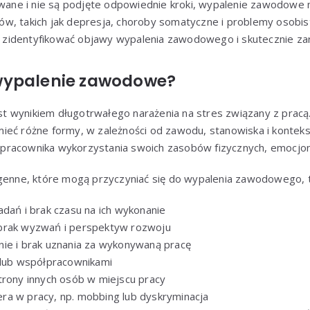
rowane i nie są podjęte odpowiednie kroki, wypalenie zawodow
w, takich jak depresja, choroby somatyczne i problemy osobist
zidentyfikować objawy wypalenia zawodowego i skutecznie za
wypalenie zawodowe?
 wynikiem długotrwałego narażenia na stres związany z pracą.
ieć różne formy, w zależności od zawodu, stanowiska i konteks
racownika wykorzystania swoich zasobów fizycznych, emocjona
genne, które mogą przyczyniać się do wypalenia zawodowego, to
adań i brak czasu na ich wykonanie
brak wyzwań i perspektyw rozwoju
ie i brak uznania za wykonywaną pracę
 lub współpracownikami
trony innych osób w miejscu pracy
a w pracy, np. mobbing lub dyskryminacja