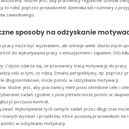
 autooceny: Ważne jest, aby pracownicy regularnie oceniali swo
 to robić poprzez prowadzenie dziennika lub rozmowy z przyjac
enia zawodowego.
eczne sposoby na odzyskanie motywac
 pracy może być wyzwaniem, ale istnieje wiele skutecznych s
cić do wykonywania pracy z entuzjazmem i zapałem. Oto kilka 
: Często zdarza się, że pracownicy tracą motywację do pracy,
widzą celu w tym, co robią. Zmiana perspektywy, np. poprzez pr
ele długoterminowe, może pomóc w odzyskaniu motywacji.
ów: Ważne jest, aby pracownicy mieli jasno określone cele i cele
bieranie zadań zgodnie z priorytetami może pomóc w skupieniu
ększyć poczucie kontroli.
yzwań: Wykonywanie tych samych zadań przez długi czas może
e nowych wyzwań i projektów, które pozwolą pracownikom na r
e pomóc w odzyskaniu motywacji.