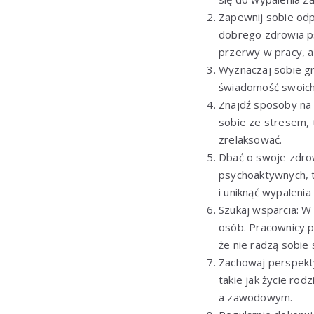
Zapewnij sobie odp
dobrego zdrowia ps
przerwy w pracy, a
Wyznaczaj sobie gra
świadomość swoich 
Znajdź sposoby na 
sobie ze stresem, 
zrelaksować.
Dbać o swoje zdrow
psychoaktywnych, t
i uniknąć wypalen
Szukaj wsparcia: W
osób. Pracownicy p
że nie radzą sobie 
Zachowaj perspekty
takie jak życie ro
a zawodowym.