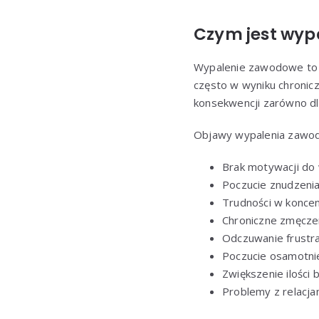
Czym jest wypa
Wypalenie zawodowe to s
często w wyniku chronic
konsekwencji zarówno dla
Objawy wypalenia zawodo
Brak motywacji do
Poczucie znudzenia
Trudności w koncen
Chroniczne zmęczen
Odczuwanie frustra
Poczucie osamotnien
Zwiększenie ilości
Problemy z relacja