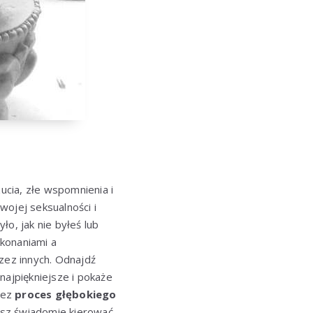
ucia, złe wspomnienia i
wojej seksualności i
yło, jak nie byłeś lub
ekonaniami a
zez innych. Odnajdź
najpiękniejsze i pokaże
zez
proces głębokiego
esz świadomie kierować