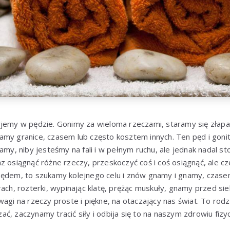
jemy w pędzie. Gonimy za wieloma rzeczami, staramy się złapać
my granice, czasem lub często kosztem innych. Ten pęd i gonit
amy, niby jesteśmy na fali i w pełnym ruchu, ale jednak nadal st
z osiągnąć różne rzeczy, przeskoczyć coś i coś osiągnąć, ale cz
pędem, to szukamy kolejnego celu i znów gnamy i gnamy, czase
ach, rozterki, wypinając klatę, prężąc muskuły, gnamy przed sieb
wagi na rzeczy proste i piękne, na otaczający nas świat. To rod
ć, zaczynamy tracić siły i odbija się to na naszym zdrowiu fiz