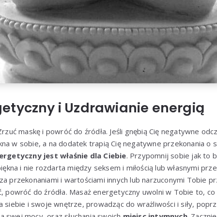
etyczny i Uzdrawianie energią
 Zrzuć maskę i powróć do źródła. Jeśli gnębią Cię negatywne odcz
na w sobie, a na dodatek trapią Cię negatywne przekonania o s
rgetyczny jest właśnie dla Ciebie
. Przypomnij sobie jak to b
 piękna i nie rozdarta między seksem i miłością lub własnymi prz
za przekonaniami i wartościami innych lub narzuconymi Tobie pr
ć, powróć do źródła. Masaż energetyczny uwolni w Tobie to, co 
a siebie i swoje wnętrze, prowadząc do wrażliwości i siły, popr
a swej mocy, oraz słuchania swoich
miejsc intymnych
. Zaczni