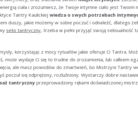
energią ciała i zrozumiesz, że Twoje intymne ciało jest Twoim
ktyce Tantry Kaulickiej
wiedza o swych potrzebach intymny
iem duszy, jakie możemy w sobie poczuć i odnaleźć, dlatego ż
iwy
seks tantryczny
, trzeba w pełni przyjąć swoją seksualność ta
sły, korzystając z mocy rytuałów jakie oferuje Ci Tantra. Moż
łaś, może wydaje Ci się to trudne do zrozumienia, lub całkiem eg
rnięcia, ale masz powodów do zmartwień, bo Mistrzyni Tantry 
abyś poczuł się odprężony, rozluźniony. Wystarczy dobre nastawi
saż tantryczny
przeprowadzony rękami doświadczonej mistrzy