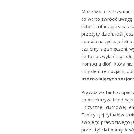
Może warto zatrzymać się
co warto zwrócić uwagę i
miłość i otaczający nas ś
przeżyty dzień. Jeśli je
sposób na życie. Jeżeli 
czujemy się zmęczeni, wy
że to nas wykańcza i dł
Pomocną dłoń, która nie 
umysłem i emocjami, od
uzdrawiających sesjac
Prawdziwa tantra, oparta
co przekazywała od najst
– fizycznej, duchowej, 
Tantry i jej rytuałów taki
swojego prawdziwego ja, 
przez tyle lat pomijałeś