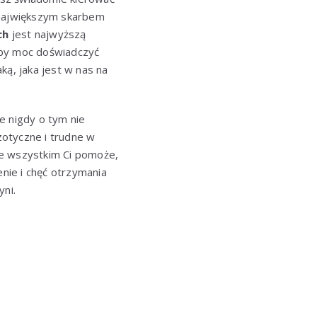
 największym skarbem
ch
jest najwyższą
eby moc doświadczyć
ką, jaka jest w nas na
e nigdy o tym nie
zotyczne i trudne w
we wszystkim Ci pomoże,
enie i chęć otrzymania
ni.