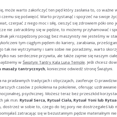
, może warto zakończyć ten pęd który zasłania to, co ważne w ż
 czemu się poświęcić. Warto przystanąć i spojrzeć na swoje życ
wiat, czerpać z niego moc i siłę, cieszyć się zdrowiem póki ono 
szcze nie zatraciliśmy się w pędzie, to możemy przyhamować i 
jednak jak rozpędzony pociąg bez maszynisty nie jesteśmy w stan
kończeni tym ciągłym pędem do kariery, zarabiania, prześcigani
ugo tak nie wytrzymamy i sami sobie nie poradzimy, warto skor
tylko nas serdecznie przywita, ale także zajmie się naszym ciał
najdziemy w
Świątyni Tantry Kala Luna Temple
. Jeśli chcesz dow
h masaży tantrycznych
, koniecznie odwiedź stronę Świątyni.
 na pradawnych tradycjach i obyczajach, zaoferuje Ci prawdziw
arszych czasów z pokolenia na pokolenie, oferując uzdrawianie
emocjonalnej, psychicznej. Możesz teraz bez przeszkód korzyst
ch jak m.in.
Rytuał Serca, Rytuał Ciała, Rytuał Yoni lub Rytu
dostrzeż w sobie to, czego do tej pory nie dostrzegałeś lub n
/pomijałaś zatracając się w bezustannym pędzie materialnym nie