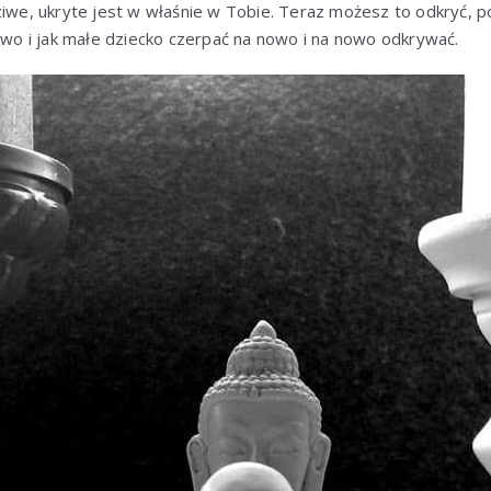
ziwe, ukryte jest w właśnie w Tobie. Teraz możesz to odkryć, 
nowo i jak małe dziecko czerpać na nowo i na nowo odkrywać.