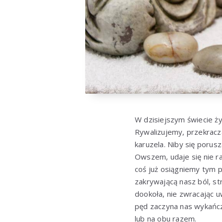
W dzisiejszym świecie ży
Rywalizujemy, przekracza
karuzela. Niby się porusz
Owszem, udaje się nie ra
coś już osiągniemy tym 
zakrywającą nasz ból, str
dookoła, nie zwracając u
pęd zaczyna nas wykańcza
lub na obu razem.