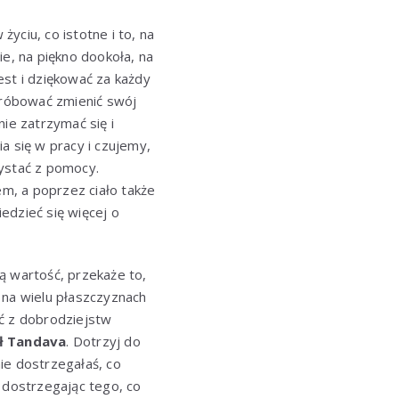
yciu, co istotne i to, na
ie, na piękno dookoła, na
jest i dziękować za każdy
spróbować zmienić swój
ie zatrzymać się i
a się w pracy i czujemy,
zystać z pomocy.
em, a poprzez ciało także
iedzieć się więcej o
ą wartość, przekaże to,
 na wielu płaszczyznach
ać z dobrodziejstw
ał Tandava
. Dotrzyj do
ie dostrzegałaś, co
 dostrzegając tego, co