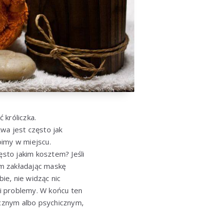
 króliczka.
wa jest często jak
oimy w miejscu.
ęsto jakim kosztem? Jeśli
m zakładając maskę
ie, nie widząc nic
zi problemy. W końcu ten
ycznym albo psychicznym,