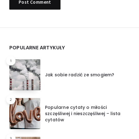
Widgets
POPULARNE ARTYKUŁY
1
Jak sobie radzić ze smogiem?
2
Popularne cytaty o miłości
szczęśliwej i nieszczęśliwej – lista
cytatów
3