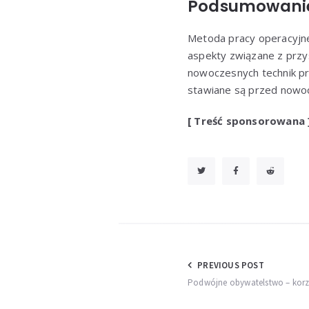
Podsumowani
Metoda pracy operacyjnej
aspekty związane z przy
nowoczesnych technik pra
stawiane są przed nowo
[ Treść sponsorowana 
Nawigacja
PREVIOUS POST
Podwójne obywatelstwo – korzy
wpisu