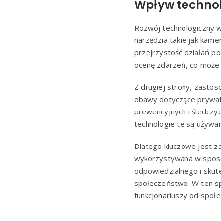
Wpływ technolo
Rozwój technologiczny w
narzędzia takie jak ka
przejrzystość działań po
ocenę zdarzeń, co może c
Z drugiej strony, zasto
obawy dotyczące prywatno
prewencyjnych i śledczy
technologie te są używan
Dlatego kluczowe jest za
wykorzystywana w sposób
odpowiedzialnego i skute
społeczeństwo. W ten spo
funkcjonariuszy od społe