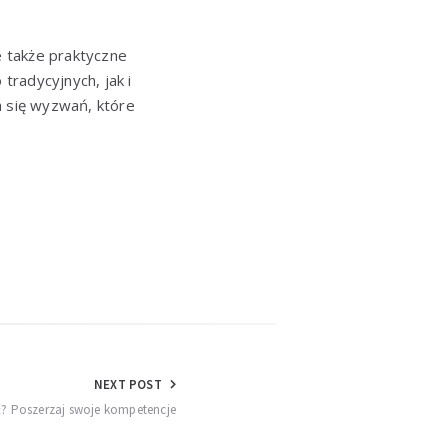
e także praktyczne
radycyjnych, jak i
h się wyzwań, które
NEXT POST
? Poszerzaj swoje kompetencje