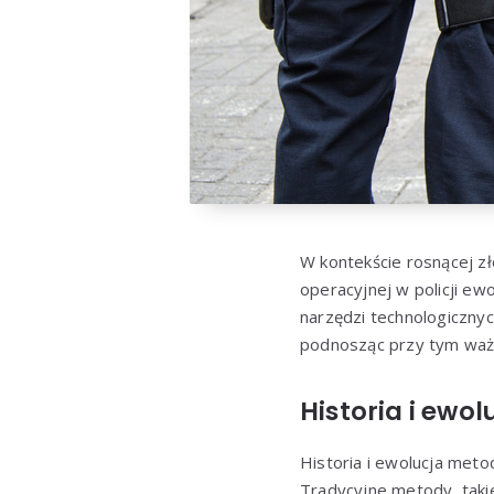
W kontekście rosnącej z
operacyjnej w policji e
narzędzi technologicznyc
podnosząc przy tym ważn
Historia i ewo
Historia i ewolucja metod
Tradycyjne metody, taki