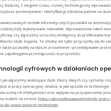
y śledczej. Z biegiem czasu, rozwój technologiczny wprowadził
 szybsze porównywanie i identyfikację odcisków palców na dużo
awansowanych technik informatycznych pozwoliła na automatyz
cześniej były wykonywane manualnie. Wprowadzenie takich innow
yfrowy czy algorytmy sztucznej inteligencji do profilowania kr
liwości służb ścigania. Te zmiany nie tylko przyczyniły się do z
e także pozwoliły na lepsze zrozumienie i przewidywanie prze
ie zapobiegania przestępczości w przyszłości.
chnologii cyfrowych w działaniach op
ch jak algorytmy analizujące duże zbiory danych czy systemy r
ścia w pracy operacyjnej. Analiza, w jaki sposób te technologie
wia ocenę ich efektywności oraz wpływu na przyspieszenie pr
na znaleźć na stronie:
https://abcstudiowania.pl/metody-pracy-o
ia-do-nowoczesnych-technologii/
.