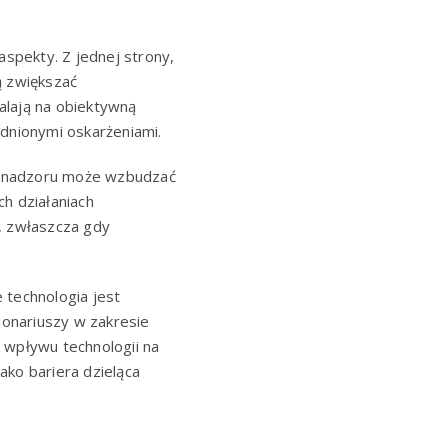
spekty. Z jednej strony,
ą zwiększać
walają na obiektywną
adnionymi oskarżeniami.
my nadzoru może wzbudzać
h działaniach
, zwłaszcza gdy
 technologia jest
onariuszy w zakresie
 wpływu technologii na
ako bariera dzieląca