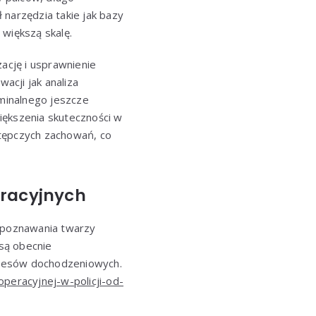
 narzędzia takie jak bazy
 większą skalę.
ację i usprawnienie
acji jak analiza
yminalnego jeszcze
większenia skuteczności w
stępczych zachowań, co
eracyjnych
ozpoznawania twarzy
 są obecnie
ocesów dochodzeniowych.
peracyjnej-w-policji-od-