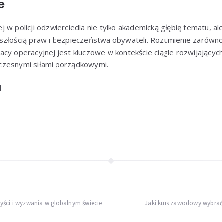
e
 w policji odzwierciedla nie tylko akademicką głębię tematu, al
szłością praw i bezpieczeństwa obywateli. Rozumienie zarówno t
cy operacyjnej jest kluczowe w kontekście ciągle rozwijającyc
czesnymi siłami porządkowymi.
]
ści i wyzwania w globalnym świecie
Jaki kurs zawodowy wybrać