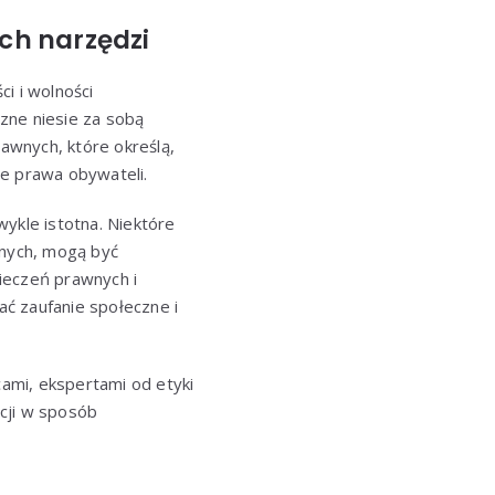
ch narzędzi
i i wolności
zne niesie za sobą
rawnych, które określą,
ie prawa obywateli.
ykle istotna. Niektóre
jnych, mogą być
ieczeń prawnych i
ć zaufanie społeczne i
ami, ekspertami od etyki
cji w sposób