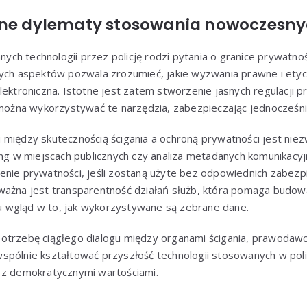
zne dylematy stosowania nowoczesny
h technologii przez policję rodzi pytania o granice prywatnośc
tych aspektów pozwala zrozumieć, jakie wyzwania prawne i etyc
lektroniczna. Istotne jest zatem stworzenie jasnych regulacji p
e można wykorzystywać te narzędzia, zabezpieczając jednocześn
między skutecznością ścigania a ochroną prywatności jest niezw
ing w miejscach publicznych czy analiza metadanych komunikacy
enie prywatności, jeśli zostaną użyte bez odpowiednich zabezp
ważna jest transparentność działań służb, która pomaga budowa
 wgląd w to, jak wykorzystywane są zebrane dane.
otrzebę ciągłego dialogu między organami ścigania, prawodawc
spólnie kształtować przyszłość technologii stosowanych w poli
 z demokratycznymi wartościami.