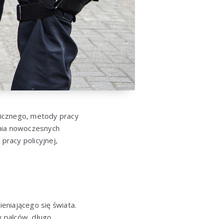
gicznego, metody pracy
ania nowoczesnych
pracy policyjnej,
ieniającego się świata.
w palców, długo