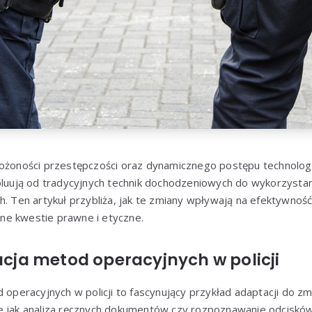
łożoności przestępczości oraz dynamicznego postępu technolo
woluują od tradycyjnych technik dochodzeniowych do wykorzyst
h. Ten artykuł przybliża, jak te zmiany wpływają na efektywność 
e kwestie prawne i etyczne.
lucja metod operacyjnych w policji
 operacyjnych w policji to fascynujący przykład adaptacji do zm
e jak analiza ręcznych dokumentów czy rozpoznawanie odciskó