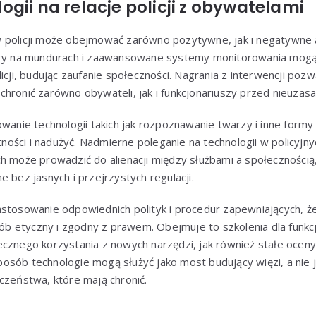
gii na relacje policji z obywatelami
 policji może obejmować zarówno pozytywne, jak i negatywne a
mery na mundurach i zaawansowane systemy monitorowania mog
licji, budując zaufanie społeczności. Nagrania z interwencji poz
hronić zarówno obywateli, jak i funkcjonariuszy przed nieuzas
sowanie technologii takich jak rozpoznawanie twarzy i inne for
ści i nadużyć. Nadmierne poleganie na technologii w policyjnyc
ch może prowadzić do alienacji między służbami a społecznością
e bez jasnych i przejrzystych regulacji.
stosowanie odpowiednich polityk i procedur zapewniających, że
 etyczny i zgodny z prawem. Obejmuje to szkolenia dla funkcj
cznego korzystania z nowych narzędzi, jak również stałe oceny
sób technologie mogą służyć jako most budujący więzi, a nie j
czeństwa, które mają chronić.