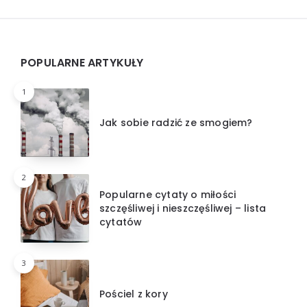
Widgets
POPULARNE ARTYKUŁY
1
Jak sobie radzić ze smogiem?
2
Popularne cytaty o miłości
szczęśliwej i nieszczęśliwej – lista
cytatów
3
Pościel z kory