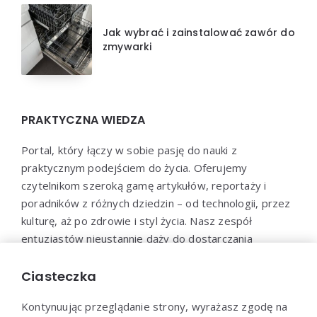
Jak wybrać i zainstalować zawór do
zmywarki
PRAKTYCZNA WIEDZA
Portal, który łączy w sobie pasję do nauki z
praktycznym podejściem do życia. Oferujemy
czytelnikom szeroką gamę artykułów, reportaży i
poradników z różnych dziedzin – od technologii, przez
kulturę, aż po zdrowie i styl życia. Nasz zespół
entuzjastów nieustannie dąży do dostarczania
aktualnych i wartościowych treści, które pomogą Ci
poszerzyć horyzonty i efektywnie wykorzystać
Ciasteczka
zdobytą wiedzę w praktyce.
Kontynuując przeglądanie strony, wyrażasz zgodę na