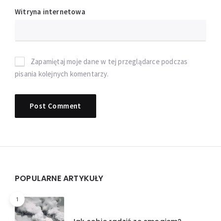
Witryna internetowa
Zapamiętaj moje dane w tej przeglądarce podczas
pisania kolejnych komentarzy.
Widgets
POPULARNE ARTYKUŁY
1