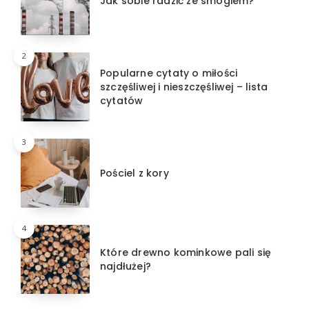
Jak sobie radzić ze smogiem?
2
Popularne cytaty o miłości
szczęśliwej i nieszczęśliwej – lista
cytatów
3
Pościel z kory
4
Które drewno kominkowe pali się
najdłużej?