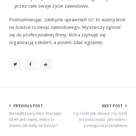
przez całe swoje życie zawodowe.
Podsumowując; zdobycie uprawnień G1 to ważny krok
na ścieżce rozwoju zawodowego. Wystarczy zgłosić
się do profesjonalnej firmy, która zajmuje się
organizacją szkoleń, a potem zdać egzamin.
Nawigacja
PREVIOUS POST
NEXT POST
wpisu
Niezwykłe pory roku: Dlaczego
Czy rosół jest zdrowy: czy rosół
latem jest cieplej, mimo że
ma właściwości zdrowotne i
Ziemia jest dalej od Słońca?
pomaga na przeziębienie