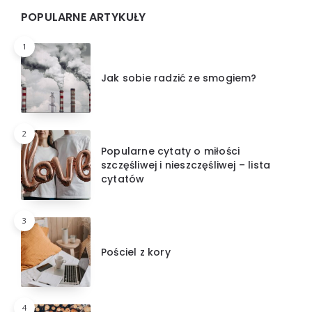
Widgets
POPULARNE ARTYKUŁY
1
Jak sobie radzić ze smogiem?
2
Popularne cytaty o miłości
szczęśliwej i nieszczęśliwej – lista
cytatów
3
Pościel z kory
4