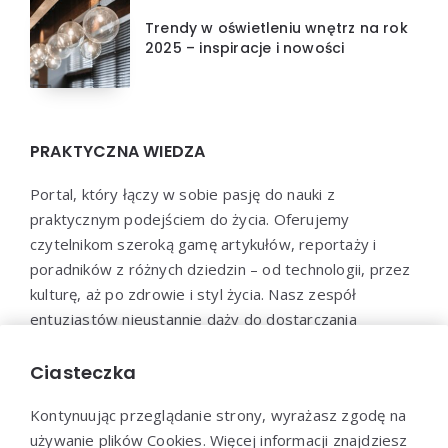
Trendy w oświetleniu wnętrz na rok
2025 – inspiracje i nowości
PRAKTYCZNA WIEDZA
Portal, który łączy w sobie pasję do nauki z
praktycznym podejściem do życia. Oferujemy
czytelnikom szeroką gamę artykułów, reportaży i
poradników z różnych dziedzin – od technologii, przez
kulturę, aż po zdrowie i styl życia. Nasz zespół
entuzjastów nieustannie dąży do dostarczania
aktualnych i wartościowych treści, które pomogą Ci
poszerzyć horyzonty i efektywnie wykorzystać
Ciasteczka
zdobytą wiedzę w praktyce.
Kontynuując przeglądanie strony, wyrażasz zgodę na
używanie plików Cookies. Więcej informacji znajdziesz