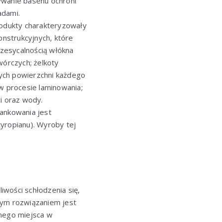
ywanie basenu ochroni
adami.
rodukty charakteryzowały
onstrukcyjnych, które
zesycalnością włókna
órczych; żelkoty
ych powierzchni każdego
w procesie laminowania;
i oraz wody.
iankowania jest
yropianu). Wyroby tej
liwości schłodzenia się,
nym rozwiązaniem jest
nego miejsca w