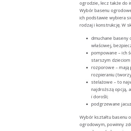
ogrodzie, lecz także do
Wybór basenu ogrodoweg
ich podstawie wybiera s
rodzaj i konstrukcję. W 
dmuchane baseny
właściwej, bezpiec
pompowane – ich śc
starszym dzieciom 
rozporowe – mają 
rozpieraniu (tworzy
stelażowe – to na
najdroższą opcją, 
i dorośli;
podgrzewane jacuz
Wybór kształtu basenu o
ogrodowym, powinny zdec