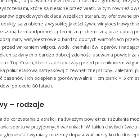
cie ciepła, co pozwala zaoszczędzać czas oraz gotówkę. Przykr
zyszczeniami, które są niesione przez wiatr, w tym również ow
asenów ogrodowych
dokłada wszelkich starań, by oferowane p
Produkty są zrobione z wysokiej jakości żywic winyloestrowych k
yższoną termoodpornością termiczną i chemiczną oraz dobrą pr
odzą maty winyloestrowe o bardzo dobrych wartościach przetw
przed wnikaniem wilgoci, wody, chemikaliów, oparów i nadając
łókien szklanych o bardzo dobrej zdolności usuwania powietrza 
z Top Coatu, które zabezpieczają przed przenikaniem wilgoc
nką poliuretanową natryskową z zewnętrznej strony. Zaletami p
basenów i ich ocieplenie (porównywalnie 1 cm pianki = 5 cm st
adowi po około 80 latach.
wy
– rodzaje
a do korzystania z atrakcji na świeżym powietrzu i szukania moż
iania sportu w przyjemnych warunkach. W takich chwilach świet
o głębokość i wymiary możemy dopasować nie tylko do dostęp