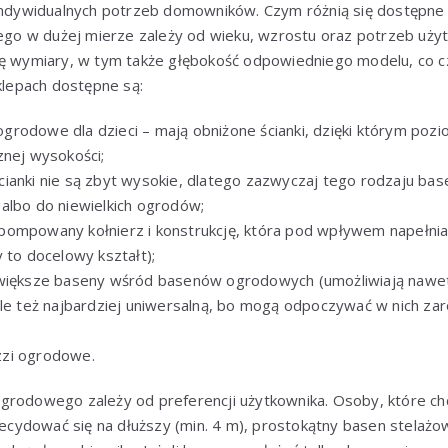
 indywidualnych potrzeb domowników. Czym różnią się dostępn
o w dużej mierze zależy od wieku, wzrostu oraz potrzeb użyt
ię wymiary, w tym także głębokość odpowiedniego modelu, co c
sklepach dostępne są:
 ogrodowe
dla dzieci – mają obniżone ścianki, dzięki którym poz
znej wysokości;
ianki nie są zbyt wysokie, dlatego zazwyczaj tego rodzaju base
albo do niewielkich ogrodów;
pompowany kołnierz i konstrukcję, która pod wpływem napełnia
 to docelowy kształt);
jwiększe baseny wśród basenów ogrodowych (umożliwiają nawet
ale też najbardziej uniwersalną, bo mogą odpoczywać w nich zar
zi ogrodowe.
grodowego zależy od preferencji użytkownika. Osoby, które c
ydować się na dłuższy (min. 4 m), prostokątny basen stelażowy