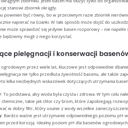
krągłym zbiorniku. Jeżeli basen ma służyć tylko do organizowa
cję stanowi zbiornik okrągły.
 powinien być równy, bo w przeciwnym razie zbiornik nierówno
cznie napierać na ścianki. W taki sposób może dojść do uszkodze
nie może sprawdzić się jedynie basen rozporowy – nie napełni 
 będziemy mogli z niego korzystać.
ące pielęgnacji i konserwacji basen
 ogrodowym przez wiele lat, kluczowe jest odpowiednie dbanie 
ielęgnacja nie tylko przedłuża żywotność basenu, ale także za
to kilka niezbędnych wskazówek dotyczących utrzymania basen
y
: To podstawa, aby woda była czysta i zdrowa. W tym celu nal
chemiczne, takie jak chlor czy brom, które zapobiegają rozwojow
ać w dobry filtr, który usunie z wody wszelkie zanieczyszczeni
y
: Bardzo ważne jest utrzymanie odpowiedniego poziomu pH w
basen przed korozją. Idealny poziom pH dla basenów ogrodowych 