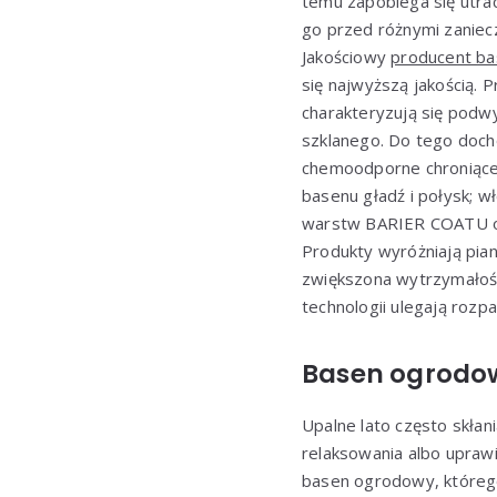
temu zapobiega się utra
go przed różnymi zaniec
Jakościowy
producent b
się najwyższą jakością. 
charakteryzują się podw
szklanego. Do tego doch
chemoodporne chroniące 
basenu gładź i połysk; w
warstw BARIER COATU ora
Produkty wyróżniają pia
zwiększona wytrzymałość 
technologii ulegają rozp
Basen ogrodo
Upalne lato często skłani
relaksowania albo upraw
basen ogrodowy, któreg