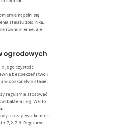
nia spotkań
miernie napełni się
nia stelażu zbiornika.
się równomiernie, ale
ów ogrodowych
o jego czystość i
pewnia bezpieczeństwo i
u w doskonałym stanie:
eży regularnie stosować
i bakterii i alg. Warto
a.
ody, co zapewni komfort
to 7,2-7,6. Regularne