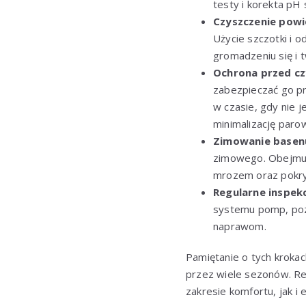
testy i korekta pH
Czyszczenie powi
Użycie szczotki i 
gromadzeniu się i 
Ochrona przed c
zabezpieczać go p
w czasie, gdy nie 
minimalizację paro
Zimowanie basen
zimowego. Obejmuje
mrozem oraz pokry
Regularne inspek
systemu pomp, poz
naprawom.
Pamiętanie o tych kroka
przez wiele sezonów. Reg
zakresie komfortu, jak i