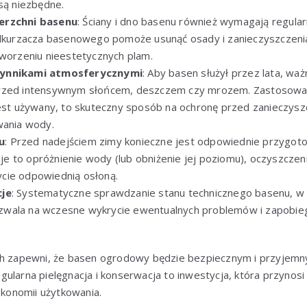
 są niezbędne.
erzchni basenu
: Ściany i dno basenu również wymagają regula
odkurzacza basenowego pomoże usunąć osady i zanieczyszczenia
tworzeniu nieestetycznych plam.
zynnikami atmosferycznymi
: Aby basen służył przez lata, waż
rzed intensywnym słońcem, deszczem czy mrozem. Zastosowa
jest używany, to skuteczny sposób na ochronę przed zanieczysz
wania wody.
u
: Przed nadejściem zimy konieczne jest odpowiednie przygo
 to opróżnienie wody (lub obniżenie jej poziomu), oczyszczen
cie odpowiednią osłoną.
cje
: Systematyczne sprawdzanie stanu technicznego basenu, w tym
wala na wczesne wykrycie ewentualnych problemów i zapobi
ch zapewni, że basen ogrodowy będzie bezpiecznym i przyjem
ularna pielęgnacja i konserwacja to inwestycja, która przynos
 ekonomii użytkowania.