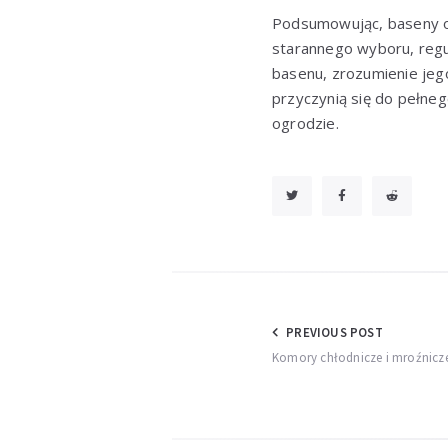
Podsumowując, baseny o
starannego wyboru, regul
basenu, zrozumienie jego
przyczynią się do pełne
ogrodzie.
Nawigacja
PREVIOUS POST
Komory chłodnicze i mroźnicz
wpisu