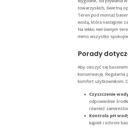
wygodne, od pływania w o
towarzyskich, świetną op
Teren pod montaż basenu
wodą, która następnie za
Na lekko nierównym tere
mimo wszystko spokojnie
Porady dotycz
Aby cieszyć się basenem
konserwację. Regularna p
komfort użytkownikom. O
Czyszczenie wod
odpowiednie środki 
również zainwestow
Kontrola pH wod
kąpieli i ochroni 