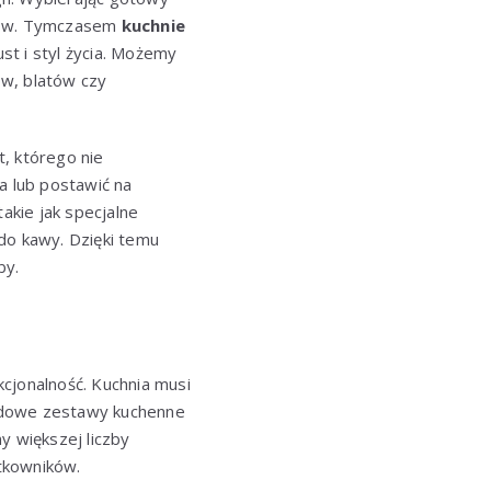
ylów. Tymczasem
kuchnie
st i styl życia. Możemy
ów, blatów czy
t, którego nie
 lub postawić na
kie jak specjalne
do kawy. Dzięki temu
by.
nkcjonalność. Kuchnia musi
ardowe zestawy kuchenne
 większej liczby
tkowników.