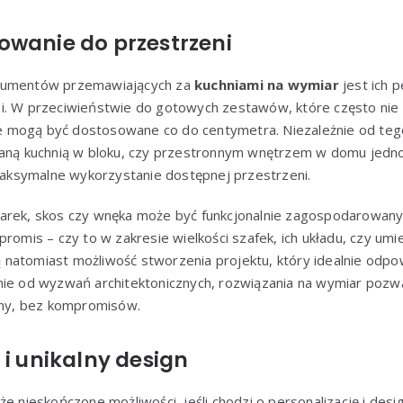
owanie do przestrzeni
rgumentów przemawiających za
kuchniami na wymiar
jest ich 
i. W przeciwieństwie do gotowych zestawów, które często nie p
 mogą być dostosowane co do centymetra. Niezależnie od tego
waną kuchnią w bloku, czy przestronnym wnętrzem w domu jed
ksymalne wykorzystanie dostępnej przestrzeni.
arek, skos czy wnęka może być funkcjonalnie zagospodarowany
promis – czy to w zakresie wielkości szafek, ich układu, czy um
 natomiast możliwość stworzenia projektu, który idealnie od
nie od wyzwań architektonicznych, rozwiązania na wymiar pozw
czny, bez kompromisów.
 i unikalny design
że nieskończone możliwości, jeśli chodzi o personalizację i des