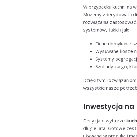
W przypadku kuchni na w
Możemy zdecydować o licz
rozwiązania zastosować
systemów, takich jak:
Ciche domykanie sza
Wysuwane kosze na
Systemy segregacj
Szuflady cargo, kt
Dzięki tym rozwiązaniom 
wszystkie nasze potrze
Inwestycja na 
Decyzja o wyborze
kuch
długie lata. Gotowe zest
używane w produkcji mas