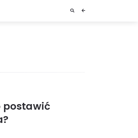
o postawić
a?