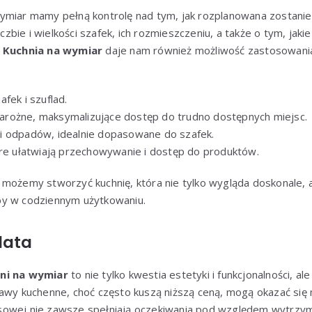
ymiar mamy pełną kontrolę nad tym, jak rozplanowana zostanie
bie i wielkości szafek, ich rozmieszczeniu, a także o tym, jaki
.
Kuchnia na wymiar
daje nam również możliwość zastosowan
fek i szuflad.
rożne, maksymalizujące dostęp do trudno dostępnych miejsc.
i odpadów, idealnie dopasowane do szafek.
óre ułatwiają przechowywanie i dostęp do produktów.
możemy stworzyć kuchnię, która nie tylko wygląda doskonale, a
by w codziennym użytkowaniu.
lata
ni na wymiar
to nie tylko kwestia estetyki i funkcjonalności, al
awy kuchenne, choć często kuszą niższą ceną, mogą okazać się m
owej nie zawsze spełniają oczekiwania pod względem wytrzymał