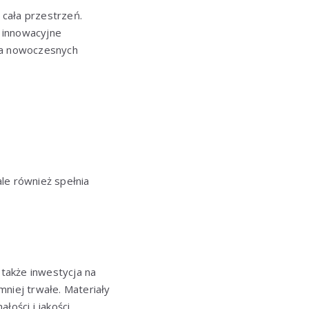
 cała przestrzeń.
e innowacyjne
ia nowoczesnych
le również spełnia
e także inwestycja na
niej trwałe. Materiały
ości i jakości