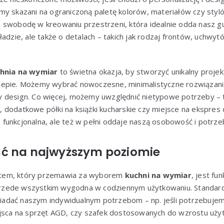
my skazani na ograniczoną paletę kolorów, materiałów czy st
 swobodę w kreowaniu przestrzeni, która idealnie odda nasz gu
ładzie, ale także o detalach – takich jak rodzaj frontów, uchwyt
hnia na wymiar
to świetna okazja, by stworzyć unikalny projek
epie. Możemy wybrać nowoczesne, minimalistyczne rozwiązania
 design. Co więcej, możemy uwzględnić nietypowe potrzeby – ta
dodatkowe półki na książki kucharskie czy miejsce na ekspres 
ko funkcjonalna, ale też w pełni oddaje naszą osobowość i potrze
ć na najwyższym poziomie
tem, który przemawia za wyborem
kuchni na wymiar
, jest fu
e przede wszystkim wygodna w codziennym użytkowaniu. Stand
dać naszym indywidualnym potrzebom – np. jeśli potrzebujemy
ejsca na sprzęt AGD, czy szafek dostosowanych do wzrostu uży