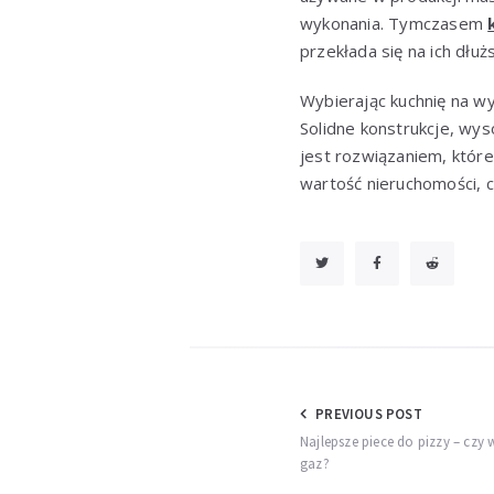
wykonania. Tymczasem
przekłada się na ich dłu
Wybierając kuchnię na w
Solidne konstrukcje, wys
jest rozwiązaniem, któr
wartość nieruchomości,
Nawigacja
PREVIOUS POST
Najlepsze piece do pizzy – czy
wpisu
gaz?