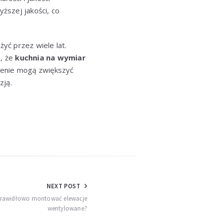
szej jakości, co
yć przez wiele lat.
a, że
kuchnia na wymiar
ienie mogą zwiększyć
zją.
NEXT POST
 prawidłowo montować elewacje
wentylowane?