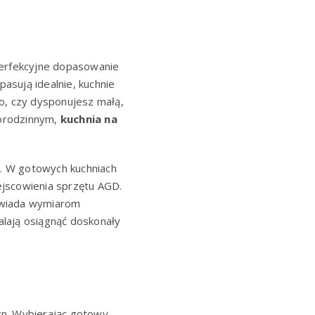
perfekcyjne dopasowanie
asują idealnie, kuchnie
, czy dysponujesz małą,
norodzinnym,
kuchnia na
. W gotowych kuchniach
iejscowienia sprzętu AGD.
powiada wymiarom
alają osiągnąć doskonały
ign. Wybierając gotowy