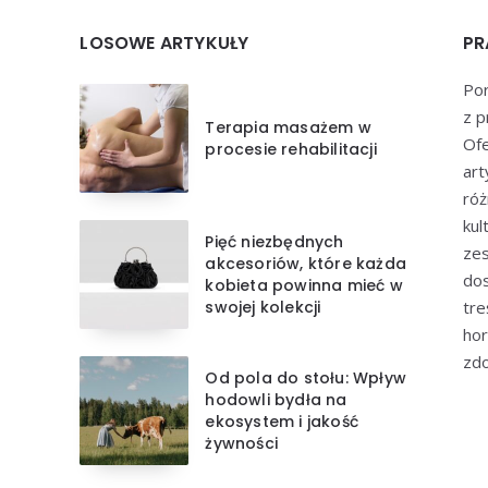
LOSOWE ARTYKUŁY
PR
Por
z p
Terapia masażem w
Of
procesie rehabilitacji
art
róż
kul
Pięć niezbędnych
zes
akcesoriów, które każda
dos
kobieta powinna mieć w
swojej kolekcji
tre
hor
zdo
Od pola do stołu: Wpływ
hodowli bydła na
ekosystem i jakość
żywności