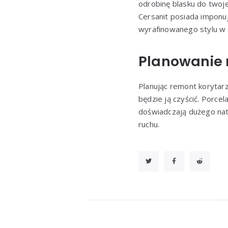
odrobinę blasku do twoj
Cersanit posiada imponuj
wyrafinowanego stylu w
Planowanie
Planując remont korytarz
będzie ją czyścić. Porce
doświadczają dużego natę
ruchu.