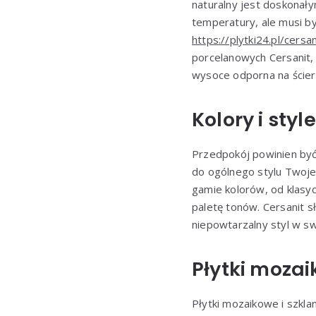
naturalny jest doskonał
temperatury, ale musi b
https://plytki24.pl/cersa
porcelanowych Cersanit, 
wysoce odporna na ściera
Kolory i style
Przedpokój powinien być 
do ogólnego stylu Twoje
gamie kolorów, od klasy
paletę tonów. Cersanit 
niepowtarzalny styl w s
Płytki mozai
Płytki mozaikowe i szkl