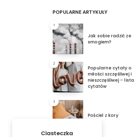
Widgets
POPULARNE ARTYKUŁY
1
Jak sobie radzić ze
smogiem?
2
Popularne cytaty o
miłości szczęśliwej i
nieszczęśliwej – lista
cytatów
3
Pościel z kory
Ciasteczka