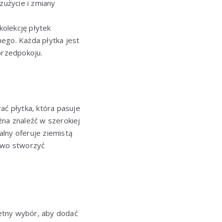
użycie i zmiany
olekcję płytek
ego. Każda płytka jest
przedpokoju.
ać płytka, która pasuje
na znaleźć w szerokiej
lny oferuje ziemistą
atwo stworzyć
etny wybór, aby dodać