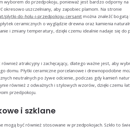
ym wyborem do przedpokoju, ponieważ jest bardzo odporny na z
yć okresowo uszczelniany, aby zapobiec plamom. Na stronie
nit/plytki-do-holu-i-przedpokoju-cersanit
można znaleźć bogatą k
płytek ceramicznych o wyglądzie drewna oraz kamienia naturaln
nie i zmiany temperatury, dzięki czemu idealnie nadaje się do 
również atrakcyjny i zachęcający, dlatego ważne jest, aby wybr
go domu. Płytki ceramiczne porcelanowe i drewnopodobne moż
cznych neutralnych po żywe odcienie, podczas gdy kamień natura
słynie również z odważnych i stylowych wzorów, dzięki czemu ł
woim przedpokoju.
kowe i szklane
ane mogą być również stosowane w przedpokojach. Szkło to świ