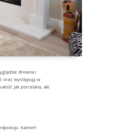
yglądzie drewna i
oć oraz występują w
ałość jak porcelana, ale
zedpokoju. Kamień