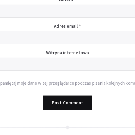
Adres email
*
Witryna internetowa
pamiętaj moje dane w tej przeglądarce podczas pisania kolejnych kom