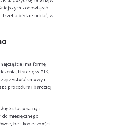
KOK-u, pożyczkę ratalną w
eśniejszych zobowiązań.
le trzeba będzie oddać, w
ma
najczęściej ma formę
zenia, historię w BIK,
przejrzystość umowy i
za procedura i bardziej
sługę stacjonarną i
aty do miesięcznego
cówce, bez konieczności