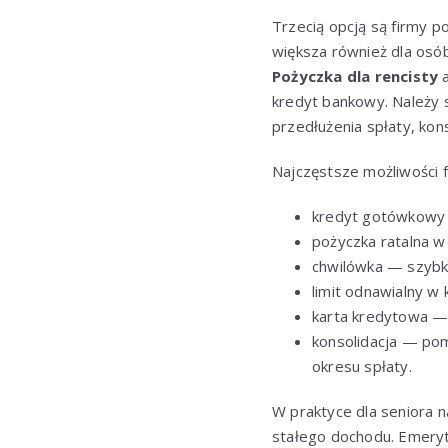
Trzecią opcją są firmy 
większa również dla osó
Pożyczka dla rencisty
a
kredyt bankowy. Należy s
przedłużenia spłaty, ko
Najczęstsze możliwości f
kredyt gotówkowy w
pożyczka ratalna w
chwilówka — szybka
limit odnawialny w
karta kredytowa — 
konsolidacja — pom
okresu spłaty.
W praktyce dla seniora 
stałego dochodu. Emerytu