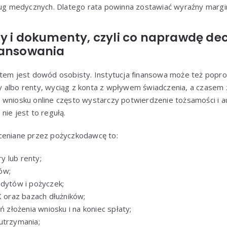
sług medycznych. Dlatego rata powinna zostawiać wyraźny marg
y i dokumenty, czyli co naprawdę de
nansowania
 jest dowód osobisty. Instytucja finansowa może też popros
 albo renty, wyciąg z konta z wpływem świadczenia, a czasem 
 wniosku online często wystarczy potwierdzenie tożsamości i a
nie jest to regułą.
ceniane przez pożyczkodawcę to:
 lub renty;
ów;
edytów i pożyczek;
K oraz bazach dłużników;
eń złożenia wniosku i na koniec spłaty;
utrzymania;