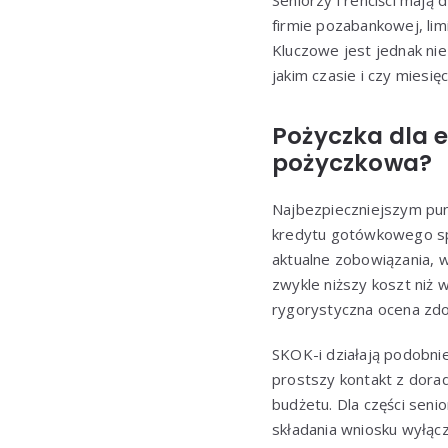
Seniorzy i renciści mają
firmie pozabankowej, lim
Kluczowe jest jednak nie
jakim czasie i czy mies
Pożyczka dla e
pożyczkowa?
Najbezpieczniejszym pun
kredytu gotówkowego spł
aktualne zobowiązania, w
zwykle niższy koszt niż
rygorystyczna ocena zdo
SKOK-i działają podobnie
prostszy kontakt z doradc
budżetu. Dla części sen
składania wniosku wyłącz