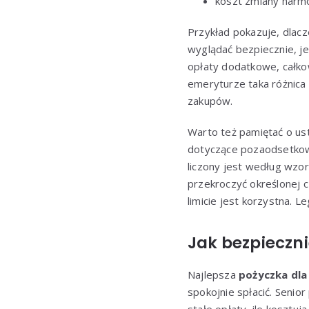
koszt zmiany harm
Przykład pokazuje, dlac
wyglądać bezpiecznie, jeś
opłaty dodatkowe, całkow
emeryturze taka różnica 
zakupów.
Warto też pamiętać o us
dotyczące pozaodsetkowych
liczony jest według wzor
przekroczyć określonej c
limicie jest korzystna. 
Jak bezpieczni
Najlepsza
pożyczka dla
spokojnie spłacić. Senior