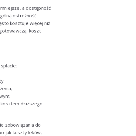
 mniejsze, a dostępność
gólną ostrożność.
to kosztuje więcej niż
zygotowawczą, koszt
spłacie;
ty;
żenia;
owym;
to kosztem dłuższego
nie zobowiązania do
ko jak koszty leków,