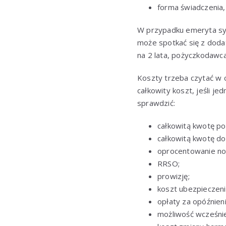
forma świadczenia, 
W przypadku emeryta syt
może spotkać się z doda
na 2 lata, pożyczkodawc
Koszty trzeba czytać w c
całkowity koszt, jeśli j
sprawdzić:
całkowitą kwotę poży
całkowitą kwotę do 
oprocentowanie no
RRSO;
prowizję;
koszt ubezpieczeni
opłaty za opóźnieni
możliwość wcześnie