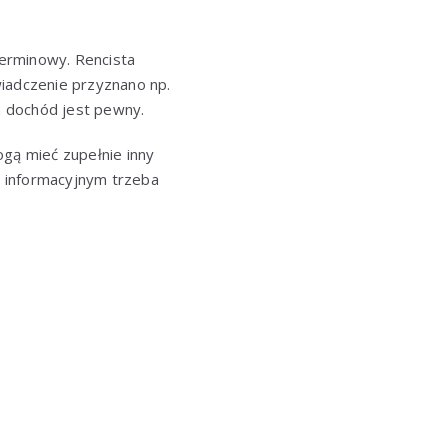
erminowy. Rencista
wiadczenie przyznano np.
m dochód jest pewny.
ogą mieć zupełnie inny
zu informacyjnym trzeba