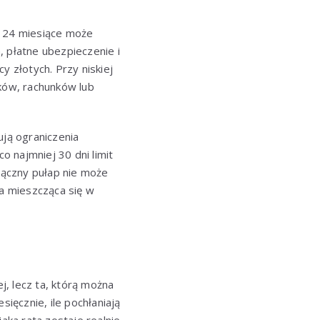
a 24 miesiące może
a, płatne ubezpieczenie i
y złotych. Przy niskiej
eków, rachunków lub
ją ograniczenia
o najmniej 30 dni limit
 łączny pułap nie może
ta mieszcząca się w
j, lecz ta, którą można
sięcznie, ile pochłaniają