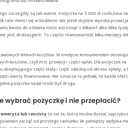
onogramu lub refinansowania.
zego szczegóły są tak ważne. Pożyczka na 5 000 zł rozłożona n
li rata mieści się w budżecie. Ale jeżeli dojdzie wysoka prowizj
ita kwota do oddania może wzrosnąć o kilkaset albo kilka tysięc
nie jest drobiazgiem. To często równowartość kilku miesięcy l
tawowych limitach kosztów. W kredycie konsumenckim obowiązu
 kosztów, czyli m.in. prowizji i części opłat. Dla pożyczek na c
u obejmującego część stałą i część zależną od okresu spłaty, a
zęści kwoty finansowania. Nie oznacza to jednak, że każda ofer
Legalna pożyczka nadal może być droga.
e wybrać pożyczkę i nie przepłacić?
 emeryta lub rencisty
to nie ta, którą można dostać najszybcie
 powinien zacząć od prostego rachunku: ile pieniędzy wpływa mie