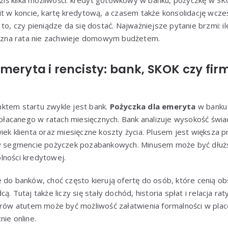
 dziś kilka możliwości: kredyt gotówkowy w banku, pożyczkę w S
it w koncie, kartę kredytową, a czasem także konsolidację wcz
 to, czy pieniądze da się dostać. Najważniejsze pytanie brzmi: i
ięczna rata nie zachwieje domowym budżetem.
meryta i rencisty: bank, SKOK czy fir
ktem startu zwykle jest bank.
Pożyczka dla emeryta
w banku 
acanego w ratach miesięcznych. Bank analizuje wysokość świadc
iek klienta oraz miesięczne koszty życia. Plusem jest większa 
 w segmencie pożyczek pozabankowych. Minusem może być dłużs
lności kredytowej.
 do banków, choć często kierują ofertę do osób, które cenią ob
ą. Tutaj także liczy się stały dochód, historia spłat i relacja r
iorów atutem może być możliwość załatwienia formalności w pla
nie online.