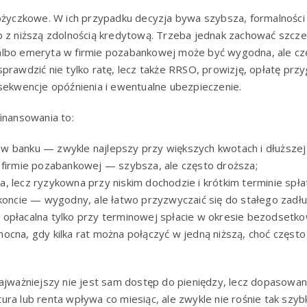
pożyczkowe. W ich przypadku decyzja bywa szybsza, formalności
b z niższą zdolnością kredytową. Trzeba jednak zachować szcze
lbo emeryta w firmie pozabankowej może być wygodna, ale częs
prawdzić nie tylko ratę, lecz także RRSO, prowizję, opłatę pr
nsekwencje opóźnienia i ewentualne ubezpieczenie.
inansowania to:
 banku — zwykle najlepszy przy większych kwotach i dłuższej 
 firmie pozabankowej — szybsza, ale często droższa;
, lecz ryzykowna przy niskim dochodzie i krótkim terminie spła
 koncie — wygodny, ale łatwo przyzwyczaić się do stałego zadłu
opłacalna tylko przy terminowej spłacie w okresie bezodsetk
ocna, gdy kilka rat można połączyć w jedną niższą, choć częs
najważniejszy nie jest sam dostęp do pieniędzy, lecz dopasowa
ra lub renta wpływa co miesiąc, ale zwykle nie rośnie tak szyb