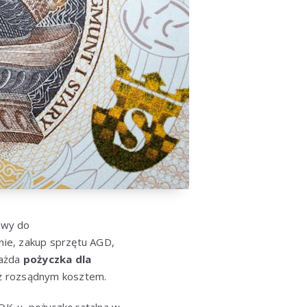
atwy do
nie, zakup sprzętu AGD,
każda
pożyczka dla
niż rozsądnym kosztem.