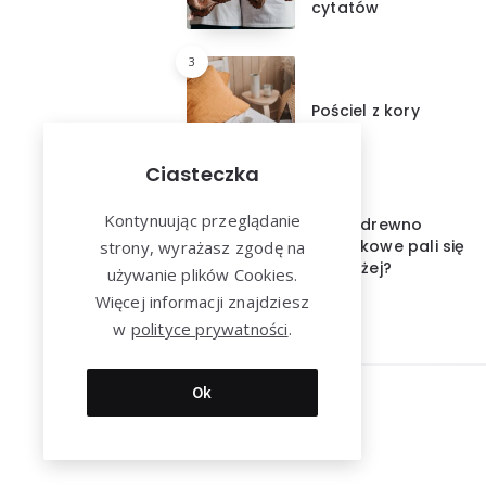
cytatów
3
Pościel z kory
Ciasteczka
4
Kontynuując przeglądanie
Które drewno
kominkowe pali się
strony, wyrażasz zgodę na
najdłużej?
używanie plików Cookies.
Więcej informacji znajdziesz
w
polityce prywatności
.
Ok