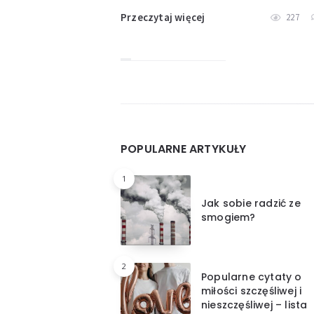
Przeczytaj więcej
227
Widgets
POPULARNE ARTYKUŁY
1
Jak sobie radzić ze
smogiem?
2
Popularne cytaty o
miłości szczęśliwej i
nieszczęśliwej – lista