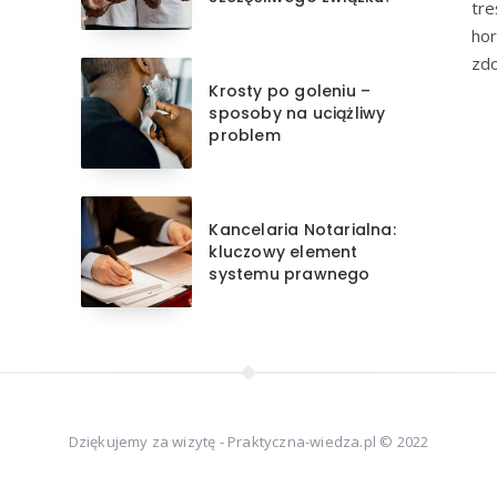
tre
hor
zdo
Krosty po goleniu –
sposoby na uciążliwy
problem
Kancelaria Notarialna:
kluczowy element
systemu prawnego
Dziękujemy za wizytę - Praktyczna-wiedza.pl © 2022