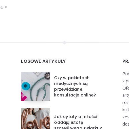
0
LOSOWE ARTYKUŁY
PR
Por
Czy w pakietach
z p
medycznych są
Of
przewidziane
konsultacje online?
art
róż
kul
Jak cytaty o miłości
zes
oddają istotę
dos
szczęśliwego związku?