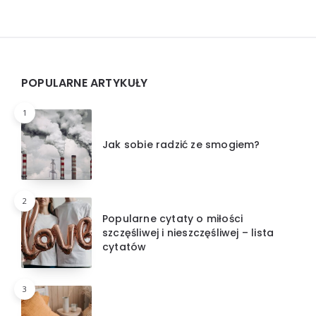
Widgets
POPULARNE ARTYKUŁY
1
Jak sobie radzić ze smogiem?
2
Popularne cytaty o miłości
szczęśliwej i nieszczęśliwej – lista
cytatów
3