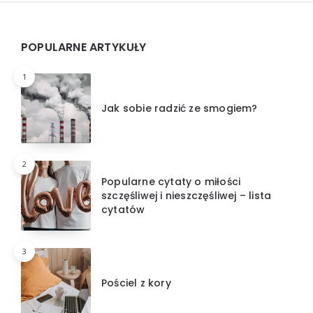
Widgets
POPULARNE ARTYKUŁY
1
Jak sobie radzić ze smogiem?
2
Popularne cytaty o miłości
szczęśliwej i nieszczęśliwej – lista
cytatów
3
Pościel z kory