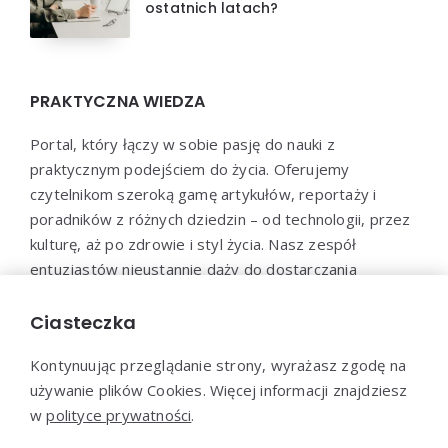
ostatnich latach?
PRAKTYCZNA WIEDZA
Portal, który łączy w sobie pasję do nauki z
praktycznym podejściem do życia. Oferujemy
czytelnikom szeroką gamę artykułów, reportaży i
poradników z różnych dziedzin – od technologii, przez
kulturę, aż po zdrowie i styl życia. Nasz zespół
entuzjastów nieustannie dąży do dostarczania
aktualnych i wartościowych treści, które pomogą Ci
poszerzyć horyzonty i efektywnie wykorzystać
Ciasteczka
zdobytą wiedzę w praktyce.
Kontynuując przeglądanie strony, wyrażasz zgodę na
używanie plików Cookies. Więcej informacji znajdziesz
w
polityce prywatności
.