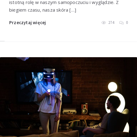
istotną rolę w naszym samopoczuciu i wyglądzie. Z
biegiem czasu, nasza skóra […]
Przeczytaj więcej
274
0