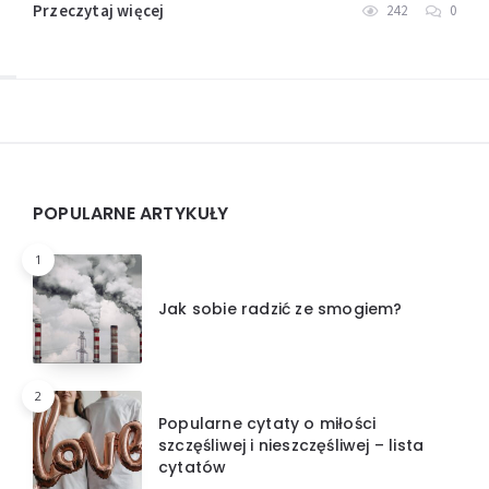
Przeczytaj więcej
242
0
Widgets
POPULARNE ARTYKUŁY
1
Jak sobie radzić ze smogiem?
2
Popularne cytaty o miłości
szczęśliwej i nieszczęśliwej – lista
cytatów