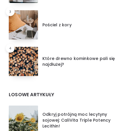
3
Pościel z kory
4
Które drewno kominkowe pali się
najdłużej?
LOSOWE ARTYKUŁY
Odkryj potrójną moc lecytyny
sojowej: CaliVita Triple Potency
Lecithin!