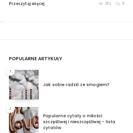
Przeczytaj więcej
253
0
Widgets
POPULARNE ARTYKUŁY
1
Jak sobie radzić ze smogiem?
2
Popularne cytaty o miłości
szczęśliwej i nieszczęśliwej – lista
cytatów