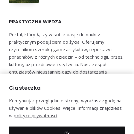
PRAKTYCZNA WIEDZA
Portal, który łączy w sobie pasję do nauki z
praktycznym podejściem do życia. Oferujemy
czytelnikom szeroką gamę artykułów, reportaży i
poradników z różnych dziedzin – od technologii, przez
kulturę, aż po zdrowie i styl życia. Nasz zespół
entuzjastów nieustannie dąży do dostarczania
aktualnych i wartościowych treści, które pomogą Ci
poszerzyć horyzonty i efektywnie wykorzystać
Ciasteczka
zdobytą wiedzę w praktyce.
Kontynuując przeglądanie strony, wyrażasz zgodę na
używanie plików Cookies. Więcej informacji znajdziesz
w
polityce prywatności
.
Dziękujemy za wizytę - Praktyczna-wiedza.pl © 2022
Ok