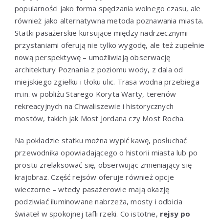
popularności jako forma spędzania wolnego czasu, ale
również jako alternatywna metoda poznawania miasta.
Statki pasażerskie kursujące między nadrzecznymi
przystaniami oferują nie tylko wygodę, ale też zupełnie
nową perspektywę – umożliwiają obserwację
architektury Poznania z poziomu wody, z dala od
miejskiego zgiełku i tłoku ulic. Trasa wodna przebiega
m.in. w pobliżu Starego Koryta Warty, terenów
rekreacyjnych na Chwaliszewie i historycznych
mostów, takich jak Most Jordana czy Most Rocha.
Na pokładzie statku można wypić kawę, posłuchać
przewodnika opowiadającego o historii miasta lub po
prostu zrelaksować się, obserwując zmieniający się
krajobraz. Część rejsów oferuje również opcje
wieczorne – wtedy pasażerowie mają okazję
podziwiać iluminowane nabrzeża, mosty i odbicia
świateł w spokojnej tafli rzeki. Co istotne,
rejsy po