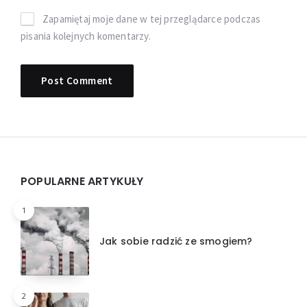
Zapamiętaj moje dane w tej przeglądarce podczas
pisania kolejnych komentarzy.
Widgets
POPULARNE ARTYKUŁY
1
Jak sobie radzić ze smogiem?
2