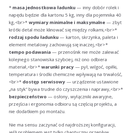
*
masa jednostkowa ładunku
— inny dobór rolek i
napędu będzie dla kartonu 5 kg, inny dla pojemnika 40
kg,<br>*
wymiary minimalne i maksymalne
— zbyt
krótki detal może klinować się między rolkami,<br>*
rodzaj spodu ładunku
— karton, skrzynka, paleta i
element metalowy zachowują się inaczej,<br>*
tempo podawania
— przenośnik nie może zalewać
kolejnego stanowiska szybciej, niż ono odbiera
materiał,<br>*
warunki pracy
— pył, wilgoć, opiłki,
temperatura i środki chemiczne wpływają na trwałość,
<br>*
dostęp serwisowy
— urządzenie ustawione
„na styk” bywa trudne do czyszczenia i naprawy,<br>*
bezpieczeństwo
— osłony, wyłączniki awaryjne,
przejścia i ergonomia odbioru są częścią projektu, a
nie dodatkiem po montażu.
Nie ma sensu zaczynać od najdroższej konfiguracji,
jeśli problemem jest tylko chaotyczny przepływ