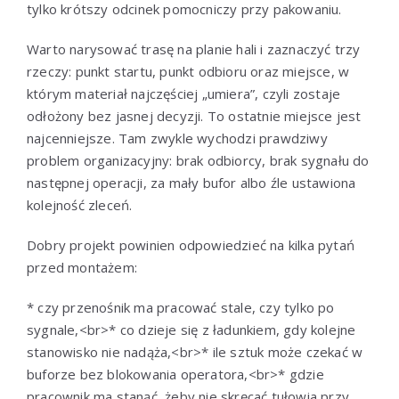
tylko krótszy odcinek pomocniczy przy pakowaniu.
Warto narysować trasę na planie hali i zaznaczyć trzy
rzeczy: punkt startu, punkt odbioru oraz miejsce, w
którym materiał najczęściej „umiera”, czyli zostaje
odłożony bez jasnej decyzji. To ostatnie miejsce jest
najcenniejsze. Tam zwykle wychodzi prawdziwy
problem organizacyjny: brak odbiorcy, brak sygnału do
następnej operacji, za mały bufor albo źle ustawiona
kolejność zleceń.
Dobry projekt powinien odpowiedzieć na kilka pytań
przed montażem:
* czy przenośnik ma pracować stale, czy tylko po
sygnale,<br>* co dzieje się z ładunkiem, gdy kolejne
stanowisko nie nadąża,<br>* ile sztuk może czekać w
buforze bez blokowania operatora,<br>* gdzie
pracownik ma stanąć, żeby nie skręcać tułowia przy