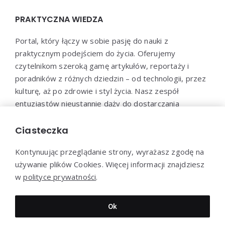
PRAKTYCZNA WIEDZA
Portal, który łączy w sobie pasję do nauki z
praktycznym podejściem do życia. Oferujemy
czytelnikom szeroką gamę artykułów, reportaży i
poradników z różnych dziedzin – od technologii, przez
kulturę, aż po zdrowie i styl życia. Nasz zespół
entuzjastów nieustannie dąży do dostarczania
aktualnych i wartościowych treści, które pomogą Ci
poszerzyć horyzonty i efektywnie wykorzystać
Ciasteczka
zdobytą wiedzę w praktyce.
Kontynuując przeglądanie strony, wyrażasz zgodę na
używanie plików Cookies. Więcej informacji znajdziesz
w
polityce prywatności
.
Dziękujemy za wizytę - Praktyczna-wiedza.pl © 2022
Ok