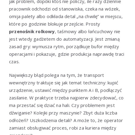
jak problem, dopóki ktoś nie policzy, ile razy dziennie
pracownik odchodzi od stanowiska, czeka na wózek,
omija palety albo odkłada detal „na chwilę” w miejscu,
które po godzinie blokuje przejście. Prosty
przenośnik rolkowy
, taśmowy albo łańcuchowy nie
jest wtedy gadżetem do automatyzacji. Jest zmianą
zasad gry: wymusza rytm, porządkuje bufor między
operacjami i pokazuje, gdzie produkcja naprawdę traci
czas.
Największy błąd polega na tym, że transport
wewnętrzny traktuje się jak temat techniczny: kupić
urządzenie, ustawić między punktem A i B, podłączyć
zasilanie. W praktyce trzeba najpierw zdecydować, co
ma przestać się dziać na hali. Czy problemem jest
dźwiganie? Kolejki przy maszynie? Zbyt duża liczba
odłożeń? Uszkodzenia detali? A może to, że operator
zamiast obsługiwać proces, robi za kuriera między