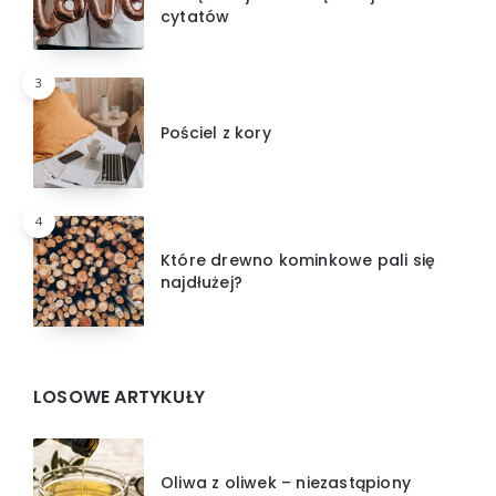
cytatów
3
Pościel z kory
4
Które drewno kominkowe pali się
najdłużej?
LOSOWE ARTYKUŁY
Oliwa z oliwek – niezastąpiony