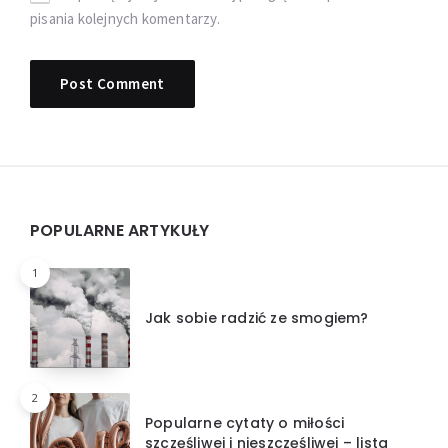
pisania kolejnych komentarzy.
Widgets
POPULARNE ARTYKUŁY
1
Jak sobie radzić ze smogiem?
2
Popularne cytaty o miłości
szczęśliwej i nieszczęśliwej – lista